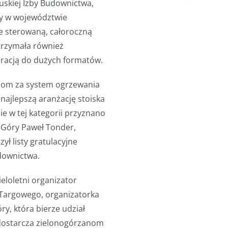
skiej Izby Budownictwa,
ny w województwie
e sterowaną, całoroczną
trzymała również
bracją do dużych formatów.
oDom za system ogrzewania
ajlepszą aranżację stoiska
e w tej kategorii przyznano
 Góry Paweł Tonder,
ł listy gratulacyjne
downictwa.
eloletni organizator
 Targowego, organizatorka
ry, która bierze udział
 dostarcza zielonogórzanom