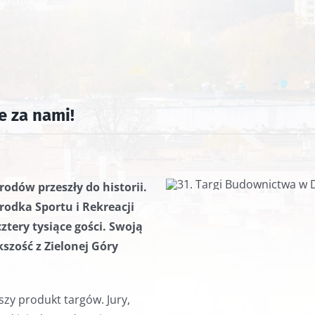
e za nami!
odów przeszły do historii.
odka Sportu i Rekreacji
tery tysiące gości. Swoją
szość z Zielonej Góry
szy produkt targów. Jury,