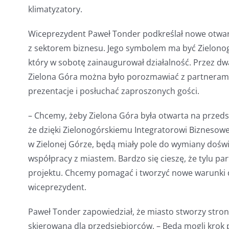
klimatyzatory.
Wiceprezydent Paweł Tonder podkreślał nowe otwar
z sektorem biznesu. Jego symbolem ma być Zielonog
który w sobotę zainaugurował działalność. Przez dw
Zielona Góra można było porozmawiać z partnerami 
prezentacje i posłuchać zaproszonych gości.
– Chcemy, żeby Zielona Góra była otwarta na przed
że dzięki Zielonogórskiemu Integratorowi Biznesowe
w Zielonej Górze, będą miały pole do wymiany dośw
współpracy z miastem. Bardzo się cieszę, że tylu par
projektu. Chcemy pomagać i tworzyć nowe warunki 
wiceprezydent.
Paweł Tonder zapowiedział, że miasto stworzy stronę
skierowaną dla przedsiębiorców. – Będą mogli krok 