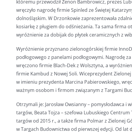
któremu przewodził Zenon Bambrowicz, prezes Lubu
wręczyło nagrodę firmie Spinled ze Świętej Katarzy
dolnośląskim. W Drzonkowie zaprezentowała zdalni
kosiarkę z pługiem do odśnieżania. Ta sama firma o
wyróżnienie za dobijak do płytek ceramicznych z wi
Wyróżnienie przyznano zielonogórskiej firmie Inn
podłogowego z panelami podłogowymi. Nagrodę za n
wręczono firmie Blach-Dek z Wolsztyna, a wyróżnieni
firmie Kambud z Nowej Soli. Wiceprezydent Zielonej
w imieniu prezydenta Marcina Pabierowskiego, wręczy
ważnym osobom i firmom związanym z Targami Bu
Otrzymali je: Jarosław Owsianny – pomysłodawca i wi
targów, Beata Tojza – szefowa Lubuskiego Centrum
targów od 2015 r., a także firma Polmar z Zielonej Gó
w Targach Budownictwa od pierwszej edycji. Od lat