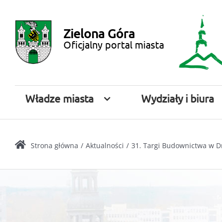
Przejdź
Miasto
do
Zielona Góra
zawartości
Zielona
Oficjalny portal miasta
Góra
Władze miasta
Wydziały i biura
Strona główna
Aktualności
31. Targi Budownictwa w D