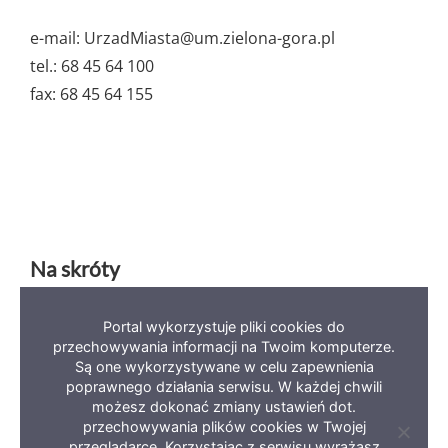
e-mail: UrzadMiasta@um.zielona-gora.pl
tel.: 68 45 64 100
fax: 68 45 64 155
Na skróty
Portal wykorzystuje pliki cookies do
Deklaracja dostępności
Mapa serwisu
BIP
przechowywania informacji na Twoim komputerze.
Polityka prywatności
Są one wykorzystywane w celu zapewnienia
poprawnego działania serwisu. W każdej chwili
możesz dokonać zmiany ustawień dot.
przechowywania plików cookies w Twojej
Zamkni
przeglądarce. Korzystając z serwisu wyrażasz