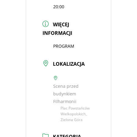
20:00
WIĘCEJ
INFORMACJI
PROGRAM
LOKALIZACJA
Scena przed
budynkiem
Filharmonii
Plac Powstańców
Wielkopolskich,
Zielona Góra
KATEGORIA