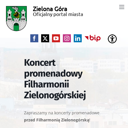
Przejdź
Zielona Góra
Miasto
do
Oficjalny portal miasta
zawartości
Zielona
Góra
Facebook
X
YouTube
Instagram
LinkedIn
BIP
Koncert
promenadowy
Filharmonii
Zielonogórskiej
Zapraszamy na koncerty promenadowe
przed
Filharmonią Zielonogórską
!