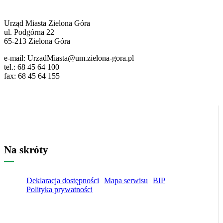
Pozostałe
ważne
dane
Urząd Miasta Zielona Góra
ul. Podgórna 22
65-213 Zielona Góra
e-mail: UrzadMiasta@um.zielona-gora.pl
tel.: 68 45 64 100
fax: 68 45 64 155
Na skróty
Deklaracja dostępności
Mapa serwisu
BIP
Polityka prywatności