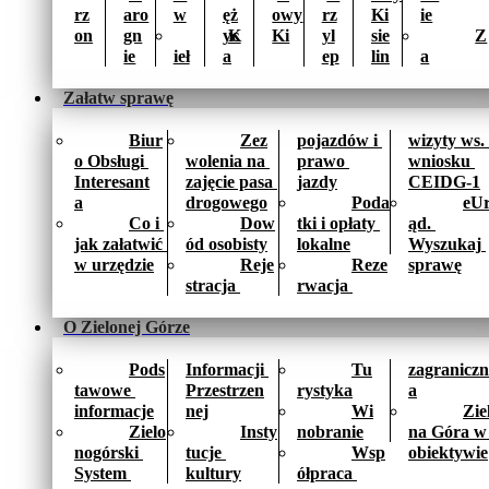
rz
aro
w
ęż
owy 
rz
Ki
ie
on
gn
yc
K
Ki
yl
sie
Z
ie
ieł
a
ep
lin
a
Załatw sprawę
Biur
Zez
pojazdów i 
wizyty ws. 
o Obsługi 
wolenia na 
prawo 
wniosku 
Interesant
zajęcie pasa 
jazdy
CEIDG-1
a
drogowego
Poda
eU
Co i 
Dow
tki i opłaty 
ąd. 
jak załatwić 
ód osobisty
lokalne
Wyszukaj 
w urzędzie
Reje
Reze
sprawę
stracja 
rwacja 
O Zielonej Górze
Pods
Informacji 
Tu
zagraniczn
tawowe 
Przestrzen
rystyka
a
informacje
nej
Wi
Zie
Zielo
Insty
nobranie
na Góra w 
nogórski 
tucje 
Wsp
obiektywie
System 
kultury
ółpraca 