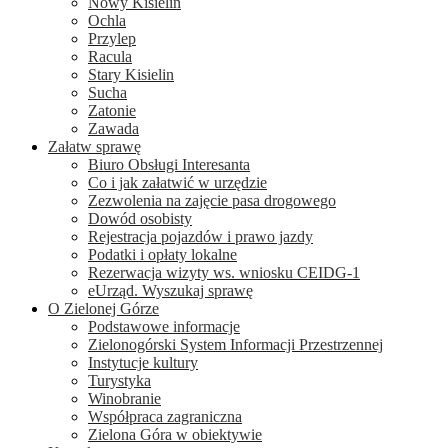
Nowy Kisielin
Ochla
Przylep
Racula
Stary Kisielin
Sucha
Zatonie
Zawada
Załatw sprawę
Biuro Obsługi Interesanta
Co i jak załatwić w urzędzie
Zezwolenia na zajęcie pasa drogowego
Dowód osobisty
Rejestracja pojazdów i prawo jazdy
Podatki i opłaty lokalne
Rezerwacja wizyty ws. wniosku CEIDG-1
eUrząd. Wyszukaj sprawę
O Zielonej Górze
Podstawowe informacje
Zielonogórski System Informacji Przestrzennej
Instytucje kultury
Turystyka
Winobranie
Współpraca zagraniczna
Zielona Góra w obiektywie