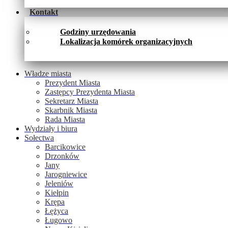
Kontakt
Godziny urzędowania
Lokalizacja komórek organizacyjnych
Władze miasta
Prezydent Miasta
Zastępcy Prezydenta Miasta
Sekretarz Miasta
Skarbnik Miasta
Rada Miasta
Wydziały i biura
Sołectwa
Barcikowice
Drzonków
Jany
Jarogniewice
Jeleniów
Kiełpin
Krępa
Łężyca
Ługowo