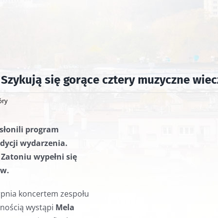
. Szykują się gorące cztery muzyczne wie
óry
słonili program
dycji wydarzenia.
 Zatoniu wypełni się
ów.
rpnia koncertem zespołu
znością wystąpi
Mela