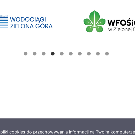
e pliki cookies do przechowywania informacji na Twoim komputerz