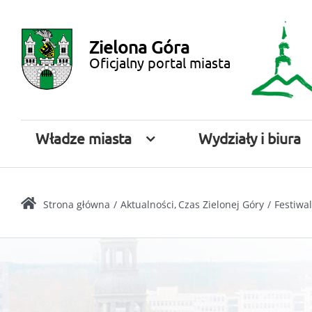
Przejdź
Miasto
do
Zielona Góra
zawartości
Zielona
Oficjalny portal miasta
Góra
Władze miasta
Wydziały i biura
Strona główna
Aktualności
Czas Zielonej Góry
Festiwal