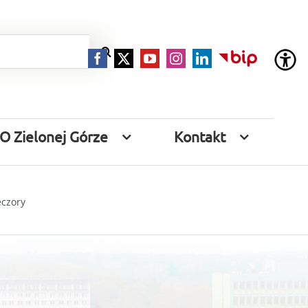
Facebook
X
YouTube
Instagram
LinkedIn
BIP
O Zielonej Górze
Kontakt
eczory