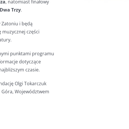
eza
, natomiast finałowy
 Dwa Trzy
.
 Zatoniu i będą
ę muzycznej części
atury.
ynymi punktami programu
nformacje dotyczące
ajbliższym czasie.
undację Olgi Tokarczuk
na Góra, Województwem