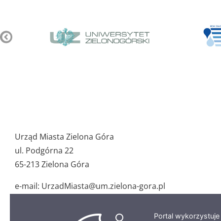
Pozostałe
ważne
Urząd Miasta Zielona Góra
dane
ul. Podgórna 22
65-213 Zielona Góra
e-mail: UrzadMiasta@um.zielona-gora.pl
tel.: 68 45 64 100
fax: 68 45 64 155
Portal wykorzystuj