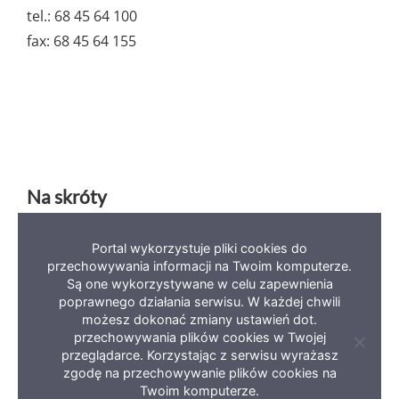
tel.: 68 45 64 100
fax: 68 45 64 155
Na skróty
Portal wykorzystuje pliki cookies do
Deklaracja dostępności
Mapa serwisu
BIP
przechowywania informacji na Twoim komputerze.
Są one wykorzystywane w celu zapewnienia
Polityka prywatności
poprawnego działania serwisu. W każdej chwili
możesz dokonać zmiany ustawień dot.
przechowywania plików cookies w Twojej
Zamkni
przeglądarce. Korzystając z serwisu wyrażasz
informa
zgodę na przechowywanie plików cookies na
o
Copyright 2023 Miasto Zielona Góra
ciastec
Twoim komputerze.