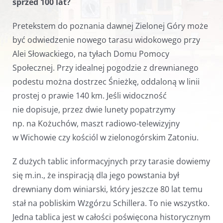
sprzed 100 lat?
Pretekstem do poznania dawnej Zielonej Góry może
być odwiedzenie nowego tarasu widokowego przy
Alei Słowackiego, na tyłach Domu Pomocy
Społecznej. Przy idealnej pogodzie z drewnianego
podestu można dostrzec Śnieżkę, oddaloną w linii
prostej o prawie 140 km. Jeśli widoczność
nie dopisuje, przez dwie lunety popatrzymy
np. na Kożuchów, maszt radiowo-telewizyjny
w Wichowie czy kościól w zielonogórskim Zatoniu.
Z dużych tablic informacyjnych przy tarasie dowiemy
się m.in., że inspiracją dla jego powstania był
drewniany dom winiarski, który jeszcze 80 lat temu
stał na pobliskim Wzgórzu Schillera. To nie wszystko.
Jedna tablica jest w całości poświęcona historycznym