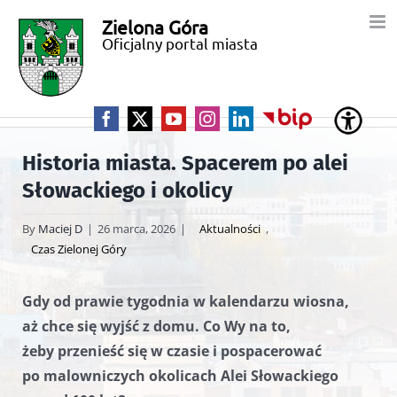
Przejdź
Zielona Góra
Miasto
do
Oficjalny portal miasta
zawartości
Zielona
Góra
Facebook
X
YouTube
Instagram
LinkedIn
BIP
Historia miasta. Spacerem po alei
Słowackiego i okolicy
By
Maciej D
|
26 marca, 2026
|
Aktualności
,
Czas Zielonej Góry
Gdy od prawie tygodnia w kalendarzu wiosna,
aż chce się wyjść z domu. Co Wy na to,
żeby przenieść się w czasie i pospacerować
po malowniczych okolicach Alei Słowackiego