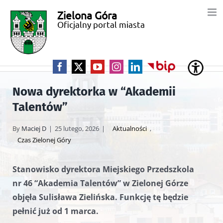
Przejdź
Zielona Góra
Miasto
do
Oficjalny portal miasta
zawartości
Zielona
Góra
Facebook
X
YouTube
Instagram
LinkedIn
BIP
Nowa dyrektorka w “Akademii
Talentów”
By
Maciej D
|
25 lutego, 2026
|
Aktualności
,
Czas Zielonej Góry
Stanowisko dyrektora Miejskiego Przedszkola
nr 46 “Akademia Talentów” w Zielonej Górze
objęła Sulisława Zielińska. Funkcję tę będzie
pełnić już od 1 marca.