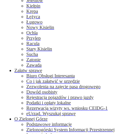
Jeleniów
Kiełpin
Krępa
Łężyca
Ługowo
Nowy Kisielin
Ochla
Przylep
Racula
Stary Kisielin
Sucha
Zatonie
Zawada
Załatw sprawę
Biuro Obsługi Interesanta
Co i jak załatwić w urzędzie
Zezwolenia na zajęcie pasa drogowego
Dowód osobisty
Rejestracja pojazdów i prawo jazdy
Podatki i opłaty lokalne
Rezerwacja wizyty ws. wniosku CEIDG-1
eUrząd. Wyszukaj sprawę
O Zielonej Górze
Podstawowe informacje
Zielonogórski System Informacji Przestrzennej