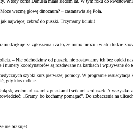
ty. Wtedy córka Danusia miała siedem lat. W tym roku do kwestowania 
– Może wezmę głowę dinozaura? – zastanawia się Pola.
jak najwięcej zebrać do puszki. Trzymamy kciuki!
mi dziękuje za zgłoszenia i za to, że mimo mrozu i wiatru ludzie zno
licja. – Nie odchodzimy od puszek, nie zostawiamy ich bez opieki n
i numery koordynatorów są rozdawane na kartkach i wpisywane do tel
medycznych szybki kurs pierwszej pomocy. W programie resuscytacja 
ć, gdy ktoś mdleje.
ełnią się wolontariuszami z puszkami i setkami serduszek. A wszystko z
y powiedzieć: „Gramy, bo kochamy pomagać”. Do zobaczenia na ulicach
e nie brakuje!