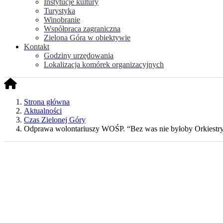
Instytucje kultury
Turystyka
Winobranie
Współpraca zagraniczna
Zielona Góra w obiektywie
Kontakt
Godziny urzędowania
Lokalizacja komórek organizacyjnych
Strona główna
Aktualności
Czas Zielonej Góry
Odprawa wolontariuszy WOŚP. “Bez was nie byłoby Orkiestry