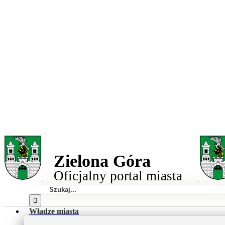
Przejdź
do
Miasto
zawartości
Zielona
Góra
Zielona Góra
Oficjalny portal miasta
Szukaj
Władze miasta