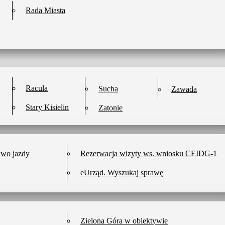
Rada Miasta
Racula
Sucha
Zawada
Stary Kisielin
Zatonie
awo jazdy
Rezerwacja wizyty ws. wniosku CEIDG-1
eUrząd. Wyszukaj sprawę
Zielona Góra w obiektywie