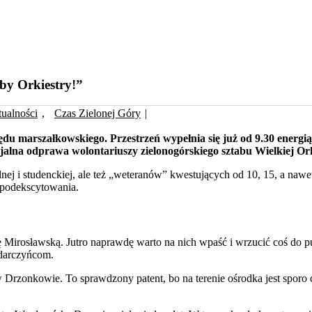
by Orkiestry!”
ualności
,
Czas Zielonej Góry
|
u marszałkowskiego. Przestrzeń wypełnia się już od 9.30 energią k
alna odprawa wolontariuszy zielonogórskiego sztabu Wielkiej Or
nej i studenckiej, ale też „weteranów” kwestujących od 10, 15, a nawet
a podekscytowania.
Mirosławską. Jutro naprawdę warto na nich wpaść i wrzucić coś do pusz
 darczyńcom.
zonkowie. To sprawdzony patent, bo na terenie ośrodka jest sporo c