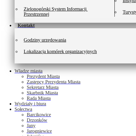
Instytu
Zielonogórski System Informacji 
Turyst
Przestrzennej
Kontakt
Godziny urzędowania
Lokalizacja komórek organizacyjnych
Władze miasta
Prezydent Miasta
Zastępcy Prezydenta Miasta
Sekretarz Miasta
Skarbnik Miasta
Rada Miasta
Wydziały i biura
Sołectwa
Barcikowice
Drzonków
Jany
Jarogniewice