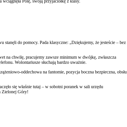
wciągnęła Polę, swoją przyjaciółkę z klasy.
wu stanęli do pomocy. Pada klasyczne: „Dziękujemy, że jesteście – be
awet na chwilę, pracujemy zawsze minimum w dwójkę, zwłaszcza
efonu. Wolontariusze słuchają bardzo uważnie.
krążeniowo-oddechowa na fantomie, pozycja boczna bezpieczna, obsł
aczęło się właśnie tutaj – w sobotni poranek w sali urzędu
 Zielonej Góry!