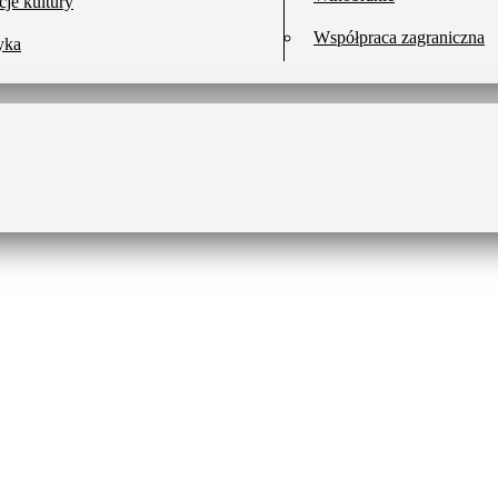
cje kultury
Współpraca zagraniczna
yka