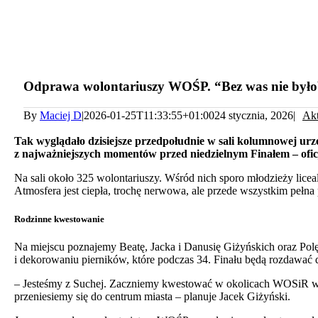
Odprawa wolontariuszy WOŚP. “Bez was nie było
By
Maciej D
|
2026-01-25T11:33:55+01:00
24 stycznia, 2026
|
Akt
Tak wyglądało dzisiejsze przedpołudnie w sali kolumnowej urzęd
z najważniejszych momentów przed niedzielnym Finałem – oficj
Na sali około 325 wolontariuszy. Wśród nich sporo młodzieży liceal
Atmosfera jest ciepła, trochę nerwowa, ale przede wszystkim pełn
Rodzinne kwestowanie
Na miejscu poznajemy Beatę, Jacka i Danusię Giżyńskich oraz Polę 
i dekorowaniu pierników, które podczas 34. Finału będą rozdawać
– Jesteśmy z Suchej. Zaczniemy kwestować w okolicach WOSiR w Dr
przeniesiemy się do centrum miasta – planuje Jacek Giżyński.