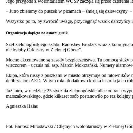
Jego przygoda z wolontariatem WOŚP zaczęła się przed czterema la
– Jutro zbieramy do puszek w piżamach – śmieją się dziewczyny. 
Wszystko po to, by zwrócić uwagę, przyciągnąć wzrok darczyńcy i 
Organizacja dopięta na ostatni guzik
Szef zielonogórskiego sztabu Radosław Brodzik wraz z koordynatora
nie byłoby Orkiestry w Zielonej Górze”.
Mocno akcentowane są zasady bezpieczeństwa. Tu pomocą służy po
wieczorem – uczula mł. asp. Marcin Mokrzański. Numery alarmowe 
Ekipa, która ruszy z puszkami w miasto otrzymuje od ratowników 
defibrylatora AED. W tym roku dodatkowo krótka instrukcja co robi
Już jutro, w niedzielę 25 stycznia zielonogórskie ulice od rana wyp
marszałkowskiego, gdzie kilkaset osób postanowiło po raz kolejn
Agnieszka Hałas
Fot. Bartosz Mirosławski / Chętnych wolontariuszy w Zielonej Górz