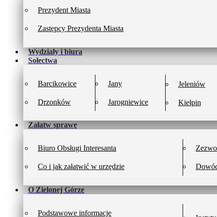
Prezydent Miasta
Zastępcy Prezydenta Miasta
Wydziały i biura
Sołectwa
Barcikowice
Jany
Jeleniów
Drzonków
Jarogniewice
Kiełpin
Załatw sprawę
Biuro Obsługi Interesanta
Zezwol
Co i jak załatwić w urzędzie
Dowód
O Zielonej Górze
Podstawowe informacje