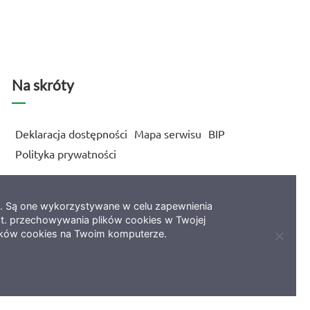
Na skróty
Deklaracja dostępności
Mapa serwisu
BIP
Polityka prywatności
e. Są one wykorzystywane w celu zapewnienia
t. przechowywania plików cookies w Twojej
ików cookies na Twoim komputerze.
Zamkni
informa
o
ciastec