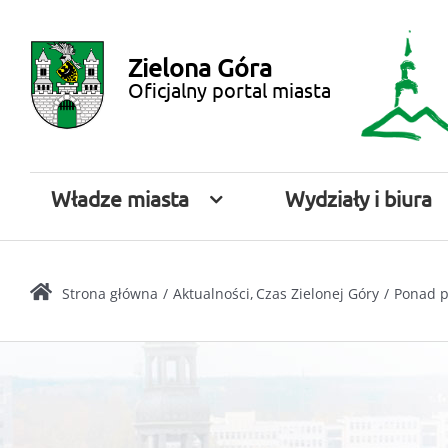
Przejdź
Miasto
do
Zielona Góra
zawartości
Zielona
Oficjalny portal miasta
Góra
Władze miasta
Wydziały i biura
Strona główna
Aktualności
Czas Zielonej Góry
Ponad p