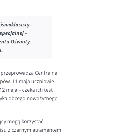
ósmoklasisty
specjalnej –
entu Oświaty,
a
.
 przeprowadza Centralna
tapów. 11 maja uczniowie
 12 maja – czeka ich test
ęzyka obcego nowożytnego
ący mogą korzystać
opisu z czarnym atramentem