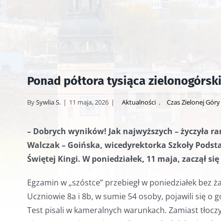
Ponad półtora tysiąca zielonogórsk
By
Sywlia S.
|
11 maja, 2026
|
Aktualności
,
Czas Zielonej Góry
– Dobrych wyników! Jak najwyższych – życzyła r
Walczak – Goińska,
wicedyrektorka Szkoły Podsta
Świętej Kingi. W
poniedziałek, 11 maja, zaczął si
Egzamin w „szóstce” przebiegł w poniedziałek bez ż
Uczniowie 8a i 8b, w sumie 54 osoby, pojawili się o 
Test pisali w kameralnych warunkach. Zamiast tłoczyć