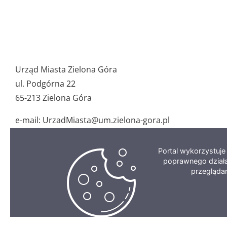
Pozostałe
ważne
Urząd Miasta Zielona Góra
dane
ul. Podgórna 22
65-213 Zielona Góra
e-mail: UrzadMiasta@um.zielona-gora.pl
tel.: 68 45 64 100
fax: 68 45 64 155
Portal wykorzystuj
poprawnego działa
przegląda
Copyright 2023 Miasto Zielona Góra