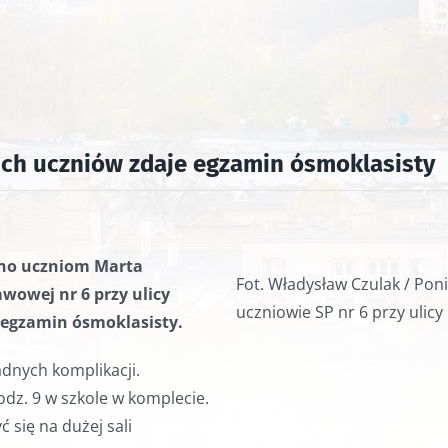
ich uczniów zdaje egzamin ósmoklasisty
ano uczniom Marta
Fot. Władysław Czulak / Pon
wowej nr 6 przy ulicy
uczniowie SP nr 6 przy ulicy 
ę egzamin ósmoklasisty.
adnych komplikacji.
godz. 9 w szkole w komplecie.
 się na dużej sali