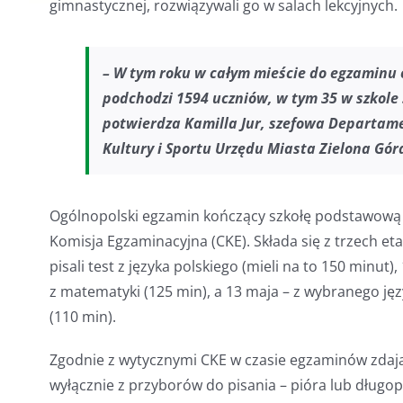
gimnastycznej, rozwiązywali go w salach lekcyjnych.
– W tym roku w całym mieście do egzaminu 
podchodzi 1594 uczniów, w tym 35 w szkole 
potwierdza Kamilla Jur, szefowa Departam
Kultury i Sportu Urzędu Miasta Zielona Gór
Ogólnopolski egzamin kończący szkołę podstawową
Komisja Egzaminacyjna (CKE). Składa się z trzech e
pisali test z języka polskiego (mieli na to 150 minut),
z matematyki (125 min), a 13 maja – z wybranego j
(110 min).
Zgodnie z wytycznymi CKE w czasie egzaminów zdaj
wyłącznie z przyborów do pisania – pióra lub dług