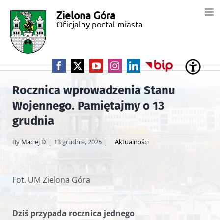
Przejdź
Zielona Góra
Miasto
do
Oficjalny portal miasta
zawartości
Zielona
Góra
Facebook
X
YouTube
Instagram
LinkedIn
BIP
Rocznica wprowadzenia Stanu
Wojennego. Pamiętajmy o 13
grudnia
By
Maciej D
|
13 grudnia, 2025
|
Aktualności
Fot. UM Zielona Góra
Dziś przypada rocznica jednego