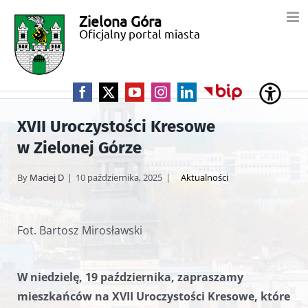
Przejdź
Zielona Góra
Miasto
do
Oficjalny portal miasta
zawartości
Zielona
Góra
Facebook
X
YouTube
Instagram
LinkedIn
BIP
XVII Uroczystości Kresowe
w Zielonej Górze
By
Maciej D
|
10 października, 2025
|
Aktualności
Fot. Bartosz Mirosławski
W niedzielę, 19 października, zapraszamy
mieszkańców na XVII Uroczystości Kresowe, które