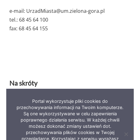
e-mail: UrzadMiasta@um.zielona-gora.pl
tel.: 68 45 64 100
fax: 68 45 64 155
Na skróty
Portal wykorzystuje pliki cookies do
Deklaracja dostępności
Mapa serwisu
BIP
przechowywania informacji na Twoim komputerze.
Są one wykorzystywane w celu zapewnienia
Polityka prywatności
poprawnego działania serwisu. W każdej chwili
możesz dokonać zmiany ustawień dot.
przechowywania plików cookies w Twojej
Zamkni
przeglądarce. Korzystając z serwisu wyrażasz