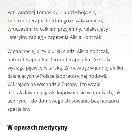
Fot.
Andrzej Tomasik /
– Ludzie boją się,
że hirudoterapia boli lub grozi zakażeniem,
tymczasem to całkiem przyjemny, relaksujący
i sterylny zabieg – zapewnia Alicja Kończak
W gabinecie, przy biurku siedzi Alicja Kończak,
naturoterapeutka i hirudoterapeutka. Ze słoika
wyciąga pijawkę lekarską. Zamawia je w jednej z kilku
działających w Polsce laboratoryjnej hodowli.
W krajach na wschodzie Europy, i to wcale
nie tak dawno, pijawki kupowało się w aptekach, jak
aspirynę – do domowego stosowania bez nadzoru
specjalisty.
W oparach medycyny