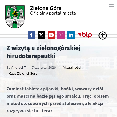
Przejdź
Zielona Góra
Miasto
do
Oficjalny portal miasta
zawartości
Zielona
Góra
Facebook
X
YouTube
Instagram
LinkedIn
BIP
Z wizytą u zielonogórskiej
hirudoterapeutki
By
Andrzej T
|
17 czerwca, 2026
|
Aktualności
,
Czas Zielonej Góry
Zamiast tabletek pijawki, bańki, wywary z ziół
oraz maści na bazie gęsiego smalcu. Trąci opisem
metod stosowanych przed stuleciem, ale akcja
rozgrywa się tu i teraz.