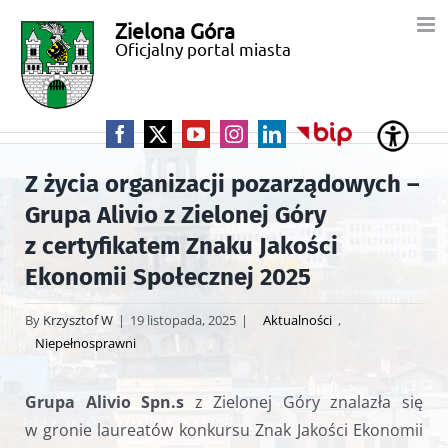
Przejdź
Zielona Góra
Miasto
do
Oficjalny portal miasta
zawartości
Zielona
Góra
Facebook
X
YouTube
Instagram
LinkedIn
BIP
Z życia organizacji pozarządowych –
Grupa Alivio z Zielonej Góry
z certyfikatem Znaku Jakości
Ekonomii Społecznej 2025
By
Krzysztof W
|
19 listopada, 2025
|
Aktualności
,
Niepełnosprawni
Grupa Alivio Spn.s
z Zielonej Góry znalazła się
w gronie laureatów konkursu Znak Jakości Ekonomii