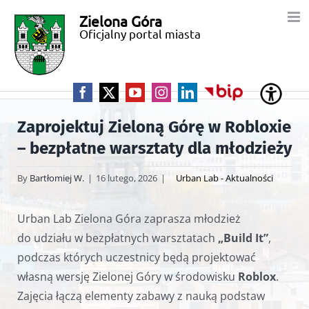
Przejdź
Zielona Góra
Miasto
do
Oficjalny portal miasta
zawartości
Zielona
Góra
Facebook
X
YouTube
Instagram
LinkedIn
BIP
Zaprojektuj Zieloną Górę w Robloxie
– bezpłatne warsztaty dla młodzieży
By
Bartłomiej W.
|
16 lutego, 2026
|
Urban Lab - Aktualności
Urban Lab Zielona Góra zaprasza młodzież
do udziału w bezpłatnych warsztatach
„Build It”
,
podczas których uczestnicy będą projektować
własną wersję Zielonej Góry w środowisku
Roblox
.
Zajęcia łączą elementy zabawy z nauką podstaw