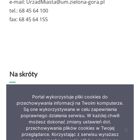
e-mail: UrzadMiasta@um.zielona-gora.pl
tel.: 68 45 64 100
fax: 68 45 64 155
Na skróty
Deklaracja dostępności
Mapa serwisu
BIP
Portal wykorzystuje pliki cookies do
przechowywania informacji na Twoim komputerze.
Polityka prywatności
Są one wykorzystywane w celu zapewnienia
poprawnego działania serwisu. W każdej chwili
możesz dokonać zmiany ustawień dot.
przechowywania plików cookies w Twojej
Zamkni
przeglądarce. Korzystając z serwisu wyrażasz
informa