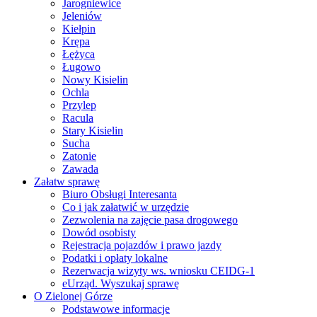
Jarogniewice
Jeleniów
Kiełpin
Krępa
Łężyca
Ługowo
Nowy Kisielin
Ochla
Przylep
Racula
Stary Kisielin
Sucha
Zatonie
Zawada
Załatw sprawę
Biuro Obsługi Interesanta
Co i jak załatwić w urzędzie
Zezwolenia na zajęcie pasa drogowego
Dowód osobisty
Rejestracja pojazdów i prawo jazdy
Podatki i opłaty lokalne
Rezerwacja wizyty ws. wniosku CEIDG-1
eUrząd. Wyszukaj sprawę
O Zielonej Górze
Podstawowe informacje