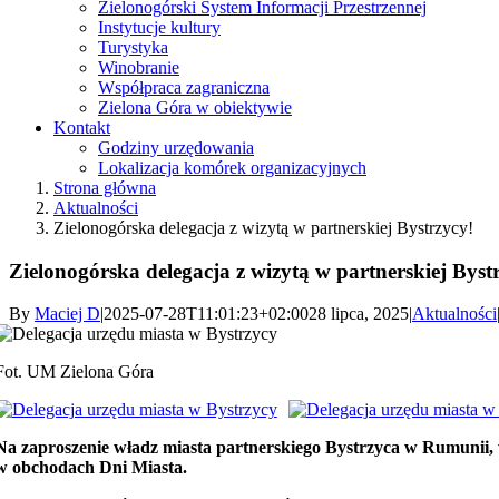
Zielonogórski System Informacji Przestrzennej
Instytucje kultury
Turystyka
Winobranie
Współpraca zagraniczna
Zielona Góra w obiektywie
Kontakt
Godziny urzędowania
Lokalizacja komórek organizacyjnych
Strona główna
Aktualności
Zielonogórska delegacja z wizytą w partnerskiej Bystrzycy!
Zielonogórska delegacja z wizytą w partnerskiej Byst
By
Maciej D
|
2025-07-28T11:01:23+02:00
28 lipca, 2025
|
Aktualności
Fot. UM Zielona Góra
Na zaproszenie władz miasta partnerskiego Bystrzyca w Rumunii, 
w obchodach Dni Miasta.