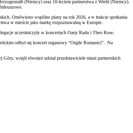
erzogenrath (Niemcy) oraz 10-leciem partnerstwa z Wiehl (Niemcy).
ubileuszowe.
nerskich. Omówiono wspólne plany na rok 2026, a w trakcie spotkania
iarstwa w mieście jako markę rozpoznawalną w Europie.
delegacje uczestniczyły w koncertach Oany Radu i Theo Rose.
gelickim odbył się koncert organowy “Orgile Romanici”. Na
 Góry, wzięli również udział przedstawiciele miast partnerskich