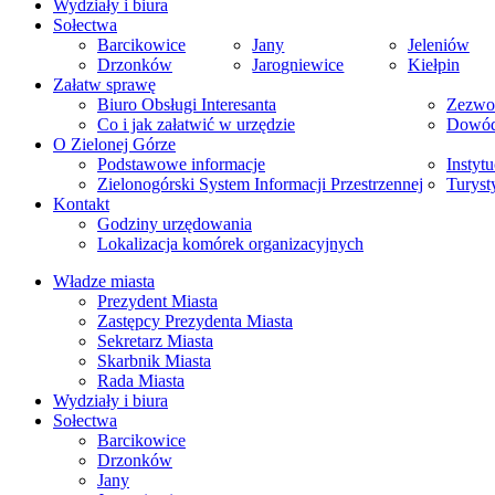
Wydziały i biura
Sołectwa
Barcikowice
Jany
Jeleniów
Drzonków
Jarogniewice
Kiełpin
Załatw sprawę
Biuro Obsługi Interesanta
Zezwol
Co i jak załatwić w urzędzie
Dowód
O Zielonej Górze
Podstawowe informacje
Instytu
Zielonogórski System Informacji Przestrzennej
Turyst
Kontakt
Godziny urzędowania
Lokalizacja komórek organizacyjnych
Władze miasta
Prezydent Miasta
Zastępcy Prezydenta Miasta
Sekretarz Miasta
Skarbnik Miasta
Rada Miasta
Wydziały i biura
Sołectwa
Barcikowice
Drzonków
Jany