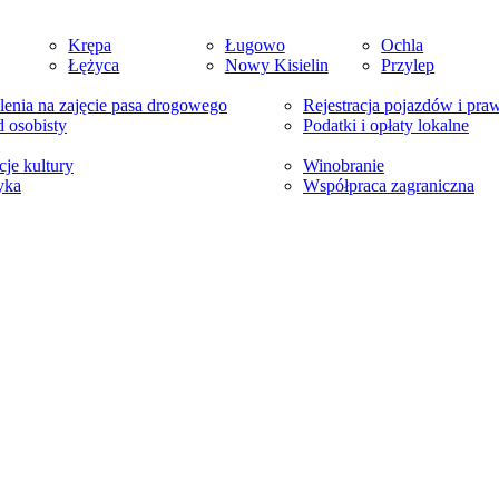
Krępa
Ługowo
Ochla
Łężyca
Nowy Kisielin
Przylep
enia na zajęcie pasa drogowego
Rejestracja pojazdów i pra
 osobisty
Podatki i opłaty lokalne
cje kultury
Winobranie
yka
Współpraca zagraniczna