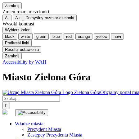
Zamknij
Zmień rozmiar czcionki
A-
A+
Domyślny rozmiar czcionki
Wysoki kontrast
Wybierz kolor
black
white
green
blue
red
orange
yellow
navi
Podkreśl linki
Resetuj ustawienia
Zamknij
Accessibility by WAH
Przejdź
do
Miasto Zielona Góra
zawartości
Zielona Góra
Oficjalny portal mia
Szukaj
Facebook
X
YouTube
Instagram
LinkedIn
BIP
Władze miasta
Prezydent Miasta
Zastępcy Prezydenta Miasta