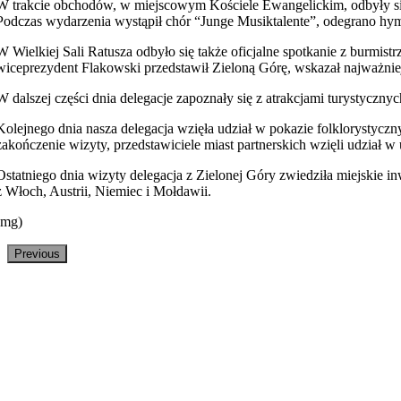
W trakcie obchodów, w miejscowym Kościele Ewangelickim, odbyły się 
Podczas wydarzenia wystąpił chór “Junge Musiktalente”, odegrano hy
W Wielkiej Sali Ratusza odbyło się także oficjalne spotkanie z burmis
wiceprezydent Flakowski przedstawił Zieloną Górę, wskazał najważniejs
W dalszej części dnia delegacje zapoznały się z atrakcjami turystycz
Kolejnego dnia nasza delegacja wzięła udział w pokazie folklorystyc
zakończenie wizyty, przedstawiciele miast partnerskich wzięli udział 
Ostatniego dnia wizyty delegacja z Zielonej Góry zwiedziła miejskie in
z Włoch, Austrii, Niemiec i Mołdawii.
(mg)
Previous