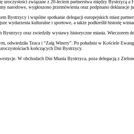
uroczystości związane z 20-leciem partnerstwa między Bystrzycą a H
mny narodowe, wygłoszono przemówienia oraz podpisano deklaracje j
trzem Bystrzycy i wspólne spotkanie delegacji europejskich miast part
ze wydarzenia kulturalne i sportowe, a także podkreślił historię win
nych Bystrzycy oraz zwiedziły wystawy historyczne miasta. Wieczorem 
znym, odwiedziła Teaca i “Zaig Winery”. Po południu w Kościele Ewan
w uroczystościach kończących Dni Bystrzycy.
westycje. W obchodach Dni Miasta Bystrzyca, poza delegacją z Zielonej