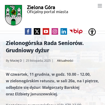
Przejdź
Zielona Góra
Miasto
do
Oficjalny portal miasta
zawartości
Zielona
Góra
Facebook
X
YouTube
Instagram
LinkedIn
BIP
Zielonogórska Rada Seniorów.
Grudniowy dyżur
By
Maciej D
|
25 listopada, 2025
|
Aktualności
W czwartek, 11 grudnia, w godz. 10.00 – 12.00,
w zielonogórskim ratuszu, w sali 20a, na I piętrze,
odbędzie się dyżur: Małgorzaty Barskiej
oraz Elżbiety Januszewskiej.