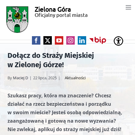
Przejdź
Zielona Góra
Miasto
do
Oficjalny portal miasta
zawartości
Zielona
Góra
Facebook
X
YouTube
Instagram
LinkedIn
BIP
Dołącz do Straży Miejskiej
w Zielonej Górze!
By
Maciej D
|
22 lipca, 2025
|
Aktualności
Szukasz pracy, która ma znaczenie? Chcesz
działać na rzecz bezpieczeństwa i porządku
w swoim mieście? Jesteś osobą odpowiedzialną,
zaangażowaną i gotową na nowe wyzwania?
Nie zwlekaj, aplikuj do straży miejskiej już dziś!