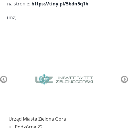
na stronie:
https://tiny.pl/5bdn5q1b
(mz)
Pozostałe
ważne
Urząd Miasta Zielona Góra
dane
ul. Podgórna 22