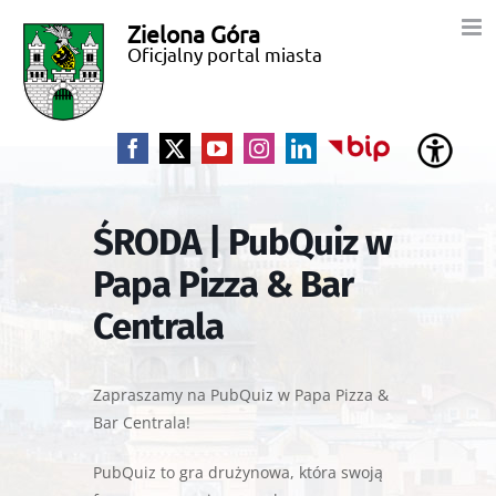
Przejdź
Zielona Góra
Miasto
do
Oficjalny portal miasta
zawartości
Zielona
Góra
Facebook
X
YouTube
Instagram
LinkedIn
BIP
ŚRODA | PubQuiz w
Papa Pizza & Bar
Centrala
Zapraszamy na PubQuiz w Papa Pizza &
Bar Centrala!
PubQuiz to gra drużynowa, która swoją