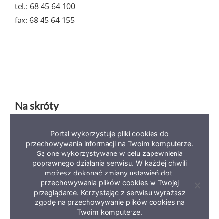
tel.: 68 45 64 100
fax: 68 45 64 155
Na skróty
Portal wykorzystuje pliki cookies do
Deklaracja dostępności
Mapa serwisu
BIP
przechowywania informacji na Twoim komputerze.
Polityka prywatności
Są one wykorzystywane w celu zapewnienia
poprawnego działania serwisu. W każdej chwili
możesz dokonać zmiany ustawień dot.
przechowywania plików cookies w Twojej
Zamkni
przeglądarce. Korzystając z serwisu wyrażasz
informa
zgodę na przechowywanie plików cookies na
o
Copyright 2023 Miasto Zielona Góra
ciastec
Twoim komputerze.