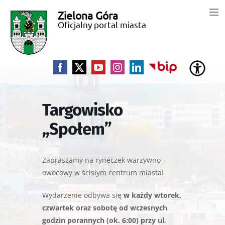
Przejdź
Zielona Góra
Miasto
do
Oficjalny portal miasta
zawartości
Zielona
Góra
Facebook
X
YouTube
Instagram
LinkedIn
BIP
Targowisko
,,Społem”
Zapraszamy na ryneczek warzywno –
owocowy w ścisłym centrum miasta!
Wydarzenie odbywa się
w każdy wtorek,
czwartek oraz sobotę od wczesnych
godzin porannych (ok. 6:00) przy ul.