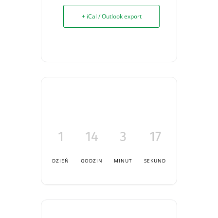
+ iCal / Outlook export
1
14
3
16
DZIEŃ
GODZIN
MINUT
SEKUND