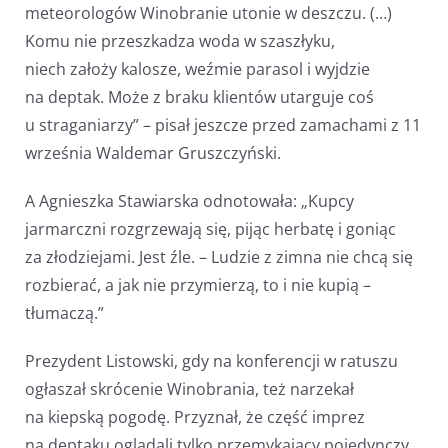
meteorologów Winobranie utonie w deszczu. (…)
Komu nie przeszkadza woda w szaszłyku,
niech założy kalosze, weźmie parasol i wyjdzie
na deptak. Może z braku klientów utarguje coś
u straganiarzy” – pisał jeszcze przed zamachami z 11
września Waldemar Gruszczyński.
A Agnieszka Stawiarska odnotowała: „Kupcy
jarmarczni rozgrzewają się, pijąc herbatę i goniąc
za złodziejami. Jest źle. – Ludzie z zimna nie chcą się
rozbierać, a jak nie przymierzą, to i nie kupią –
tłumaczą.”
Prezydent Listowski, gdy na konferencji w ratuszu
ogłaszał skrócenie Winobrania, też narzekał
na kiepską pogodę. Przyznał, że część imprez
na deptaku oglądali tylko przemykający pojedynczy