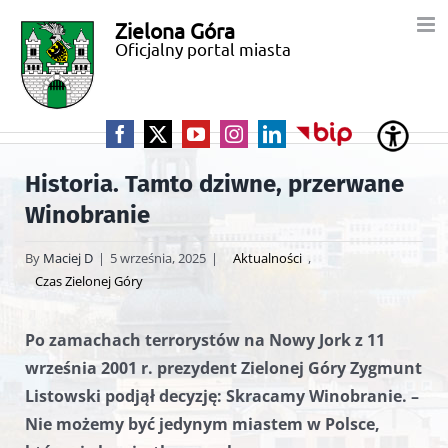
Przejdź
Zielona Góra
Miasto
do
Oficjalny portal miasta
zawartości
Zielona
Góra
Facebook
X
YouTube
Instagram
LinkedIn
BIP
Historia. Tamto dziwne, przerwane
Winobranie
By
Maciej D
|
5 września, 2025
|
Aktualności
,
Czas Zielonej Góry
Po zamachach terrorystów na Nowy Jork z 11
września 2001 r. prezydent Zielonej Góry Zygmunt
Listowski podjął decyzję: Skracamy Winobranie. –
Nie możemy być jedynym miastem w Polsce,