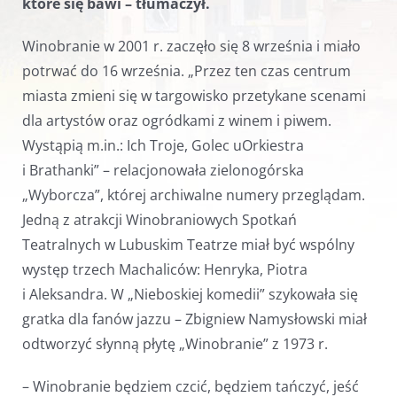
które się bawi – tłumaczył.
Winobranie w 2001 r. zaczęło się 8 września i miało
potrwać do 16 września. „Przez ten czas centrum
miasta zmieni się w targowisko przetykane scenami
dla artystów oraz ogródkami z winem i piwem.
Wystąpią m.in.: Ich Troje, Golec uOrkiestra
i Brathanki” – relacjonowała zielonogórska
„Wyborcza”, której archiwalne numery przeglądam.
Jedną z atrakcji Winobraniowych Spotkań
Teatralnych w Lubuskim Teatrze miał być wspólny
występ trzech Machaliców: Henryka, Piotra
i Aleksandra. W „Nieboskiej komedii” szykowała się
gratka dla fanów jazzu – Zbigniew Namysłowski miał
odtworzyć słynną płytę „Winobranie” z 1973 r.
– Winobranie będziem czcić, będziem tańczyć, jeść