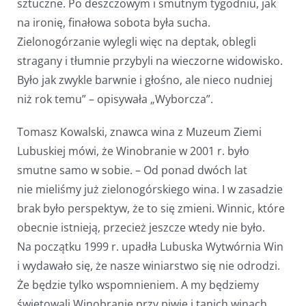
sztuczne. Po deszczowym i smutnym tygodniu, jak
na ironię, finałowa sobota była sucha.
Zielonogórzanie wylegli więc na deptak, oblegli
stragany i tłumnie przybyli na wieczorne widowisko.
Było jak zwykle barwnie i głośno, ale nieco nudniej
niż rok temu” – opisywała „Wyborcza”.
Tomasz Kowalski, znawca wina z Muzeum Ziemi
Lubuskiej mówi, że Winobranie w 2001 r. było
smutne samo w sobie. – Od ponad dwóch lat
nie mieliśmy już zielonogórskiego wina. I w zasadzie
brak było perspektyw, że to się zmieni. Winnic, które
obecnie istnieją, przecież jeszcze wtedy nie było.
Na początku 1999 r. upadła Lubuska Wytwórnia Win
i wydawało się, że nasze winiarstwo się nie odrodzi.
Że będzie tylko wspomnieniem. A my będziemy
świętowali Winobranie przy piwie i tanich winach