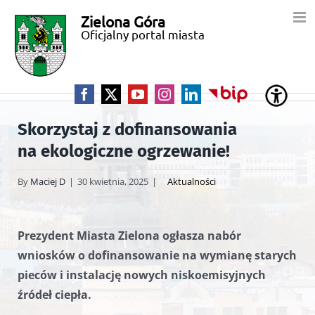
Przejdź
Zielona Góra
Miasto
do
Oficjalny portal miasta
zawartości
Zielona
Góra
Facebook
X
YouTube
Instagram
LinkedIn
BIP
Skorzystaj z dofinansowania
na ekologiczne ogrzewanie!
By
Maciej D
|
30 kwietnia, 2025
|
Aktualności
Prezydent Miasta Zielona ogłasza nabór
wniosków o dofinansowanie na wymianę starych
pieców i instalację nowych niskoemisyjnych
źródeł ciepła.