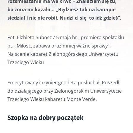
rozśmieszanie ma we krwi: – Znalazłem się tu,
bo żona mi kazała… „Będziesz tak na kanapie
siedział i nic nie robił. Nudzi ci się, to idź gdzieś”.
Fot. Elżbieta Subocz / 5 maja br., premiera spektaklu
pt. „Miłość, zabawa oraz mniej ważne sprawy”.
Na scenie kabaret Zielonogórskiego Uniwersytetu
Trzeciego Wieku
Emerytowany inżynier geodeta posłuchał. Poszedł
do działającego przy Zielonogórskim Uniwersytecie
Trzeciego Wieku kabaretu Monte Verde.
Szopka na dobry początek