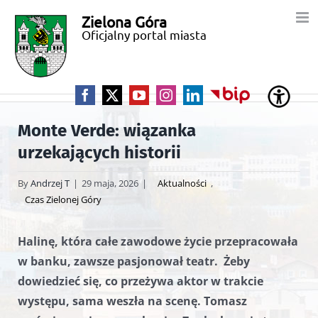
Przejdź
Zielona Góra
Miasto
do
Oficjalny portal miasta
zawartości
Zielona
Góra
Facebook
X
YouTube
Instagram
LinkedIn
BIP
Monte Verde: wiązanka
urzekających historii
By
Andrzej T
|
29 maja, 2026
|
Aktualności
,
Czas Zielonej Góry
Halinę, która całe zawodowe życie przepracowała
w banku, zawsze pasjonował teatr. Żeby
dowiedzieć się, co przeżywa aktor w trakcie
występu, sama weszła na scenę. Tomasz