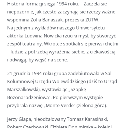
Historia formacji sięga 1994 roku. – Zaczęła się
niepozornie, jak często zaczynają się rzeczy ważne –
wspomina Zofia Banaszak, prezeska ZUTW. –
Na jednym z wykładów naszego Uniwersytetu
aktorka Ludwina Nowicka rzuciła myśl, by stworzyć
zespół teatralny. Wkrótce spotkali się pierwsi chętni
– ludzie z potrzebą wyrażenia siebie, z ciekawością
i odwagą, by wejść na scenę.
21 grudnia 1994 roku grupa zadebiutowała w Sali
Kolumnowej Urzędu Wojewódzkiego (dziś to Urząd
Marszałkowski), wystawiając „Szopkę
Bożonarodzeniową”. Po pierwszym występie
przybrała nazwę „Monte Verde” (zielona góra).
Jerzy Glapa, nieodżałowany Tomasz Karasiński,
Robert Czechowski, Elżbieta Donimirska – kolejni