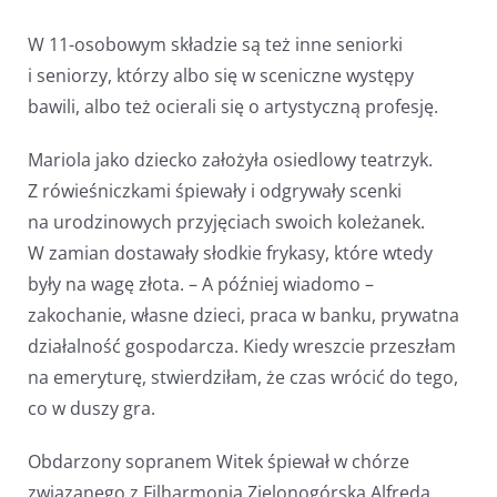
W 11-osobowym składzie są też inne seniorki
i seniorzy, którzy albo się w sceniczne występy
bawili, albo też ocierali się o artystyczną profesję.
Mariola jako dziecko założyła osiedlowy teatrzyk.
Z rówieśniczkami śpiewały i odgrywały scenki
na urodzinowych przyjęciach swoich koleżanek.
W zamian dostawały słodkie frykasy, które wtedy
były na wagę złota. – A później wiadomo –
zakochanie, własne dzieci, praca w banku, prywatna
działalność gospodarcza. Kiedy wreszcie przeszłam
na emeryturę, stwierdziłam, że czas wrócić do tego,
co w duszy gra.
Obdarzony sopranem Witek śpiewał w chórze
związanego z Filharmonią Zielonogórską Alfreda