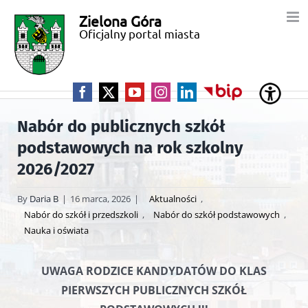
Przejdź
Zielona Góra
Miasto
do
Oficjalny portal miasta
zawartości
Zielona
Góra
Facebook
X
YouTube
Instagram
LinkedIn
BIP
Nabór do publicznych szkół
podstawowych na rok szkolny
2026/2027
By
Daria B
|
16 marca, 2026
|
Aktualności
,
Nabór do szkół i przedszkoli
,
Nabór do szkół podstawowych
,
Nauka i oświata
UWAGA RODZICE KANDYDATÓW DO KLAS
PIERWSZYCH
PUBLICZNYCH SZKÓŁ