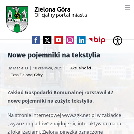
Przejdź
Zielona Góra
Miasto
do
Oficjalny portal miasta
zawartości
Zielona
Góra
Facebook
X
YouTube
Instagram
LinkedIn
BIP
Nowe pojemniki na tekstylia
By
Maciej D
|
18 czerwca, 2025
|
Aktualności
,
Czas Zielonej Góry
Zakład Gospodarki Komunalnej rozstawił 42
nowe pojemniki na zużyte tekstylia.
Na stronie internetowej www.zgk.net.pl w zakładce
„wywóz odpadów” znajduje się interaktywna mapa
z lokalizacjami. Zieloną pinezką oznaczone