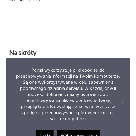
Na skróty
Portal wykorzystuje pliki cookies do
Deklaracja dostępności
Mapa serwisu
BIP
przechowywania informacji na Twoim komputerze.
Polityka prywatności
Są one wykorzystywane w celu zapewnienia
poprawnego działania serwisu. W każdej chwili
możesz dokonać zmiany ustawień dot.
przechowywania plików cookies w Twojej
Zamkni
przeglądarce. Korzystając z serwisu wyrażasz
informa
zgodę na przechowywanie plików cookies na
o
Copyright 2023 Miasto Zielona Góra
ciastec
Twoim komputerze.
Zgoda
Polityka prywatności