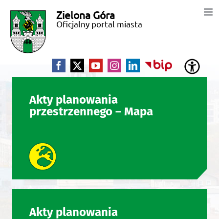
Przejdź
Zielona Góra
Miasto
do
Oficjalny portal miasta
zawartości
Zielona
Góra
Facebook
X
YouTube
Instagram
LinkedIn
BIP
Akty planowania
przestrzennego – Mapa
Akty planowania