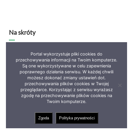
Na skróty
Deklaracja dostępności
Mapa serwisu
BIP
Portal wykorzystuje pliki cookies do
przechowywania informacji na Twoim komputerze.
Polityka prywatności
Są one wykorzystywane w celu zapewnienia
poprawnego działania serwisu. W każdej chwili
możesz dokonać zmiany ustawień dot.
przechowywania plików cookies w Twojej
Zamkni
przeglądarce. Korzystając z serwisu wyrażasz
informa
zgodę na przechowywanie plików cookies na
Copyright 2023 Miasto Zielona Góra
o
ciastec
Twoim komputerze.
Zgoda
Polityka prywatności