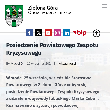
Przejdź
Zielona Góra
Miasto
do
Oficjalny portal miasta
zawartości
Zielona
Góra
Facebook
X
YouTube
Instagram
LinkedIn
BIP
Posiedzenie Powiatowego Zespołu
Kryzysowego
By
Maciej D
|
26 września, 2024
|
Aktualności
W środę, 25 września, w siedzibie Starostwa
Powiatowego w Zielonej Górze odbyło się
posiedzenie Powiatowego Zespołu Kryzysowego
z udziałem wojewody lubuskiego Marka Cebuli.
Rozmawiano o sytuacji powodziowej