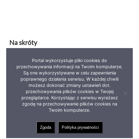
Na skróty
Portal wykorzystuje pliki cookies do
Deklaracja dostępności
Mapa serwisu
BIP
przechowywania informacji na Twoim komputerze.
Polityka prywatności
Są one wykorzystywane w celu zapewnienia
poprawnego działania serwisu. W każdej chwili
możesz dokonać zmiany ustawień dot.
przechowywania plików cookies w Twojej
Zamkni
przeglądarce. Korzystając z serwisu wyrażasz
informa
zgodę na przechowywanie plików cookies na
o
Copyright 2023 Miasto Zielona Góra
ciastec
Twoim komputerze.
Zgoda
Polityka prywatności