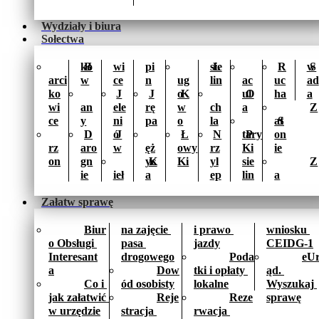
Wydziały i biura
Sołectwa
kó
B
wi
pi
sie
Ł
R
w
S
arci
w
ce
n
ug
lin
ac
uc
ad
ko
J
J
o
K
ul
O
ha
a
wi
an
ele
rę
w
ch
a
Z
ce
y
ni
pa
o
la
at
S
D
ó
J
Ł
N
tary 
P
on
rz
aro
w
ęż
owy 
rz
Ki
ie
on
gn
yc
K
Ki
yl
sie
Z
ie
ieł
a
ep
lin
a
Załatw sprawę
Biur
na zajęcie 
i prawo 
wniosku 
o Obsługi 
pasa 
jazdy
CEIDG-1
Interesant
drogowego
Poda
eU
a
Dow
tki i opłaty 
ąd. 
Co i 
ód osobisty
lokalne
Wyszukaj 
jak załatwić 
Reje
Reze
sprawę
w urzędzie
stracja 
rwacja 