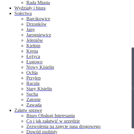
Rada Miasta
Wydziały i biura
Sołectwa
Barcikowice
Drzonków
Jany
Jarogniewice
Jeleniów
Kiełpin
Krępa
Łężyca
Portal wykorzystuje pliki cookies do przechowywania
Ługowo
informacji na Twoim komputerze. Są one
Nowy Kisielin
wykorzystywane w celu zapewnienia poprawnego
Ochla
działania serwisu. W każdej chwili możesz dokonać
Przylep
zmiany ustawień dot. przechowywania plików cookies w
Racula
Stary Kisielin
Twojej przeglądarce. Korzystając z serwisu wyrażasz
Sucha
zgodę na przechowywanie plików cookies na Twoim
Zatonie
komputerze.
Zawada
Załatw sprawę
Biuro Obsługi Interesanta
Zgoda
Polityka prywatności
Co i jak załatwić w urzędzie
Zezwolenia na zajęcie pasa drogowego
Dowód osobisty