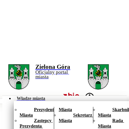
Zielona Góra
Oficjalny portal 
miasta
BIP
Władze miasta
Facebook
X
YouTube
Instagram
LinkedIn
Prezydent 
Miasta
Skarbnik
Miasta
Sekretarz 
Miasta
Zastępcy 
Miasta
Rada 
Prezydenta 
Miasta