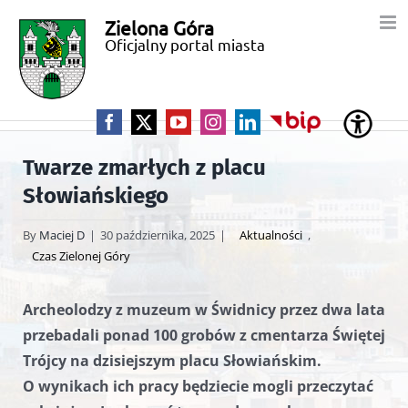
Przejdź
Zielona Góra
Miasto
do
Oficjalny portal miasta
zawartości
Zielona
Góra
Facebook
X
YouTube
Instagram
LinkedIn
BIP
Twarze zmarłych z placu
Słowiańskiego
By
Maciej D
|
30 października, 2025
|
Aktualności
,
Czas Zielonej Góry
Archeolodzy z muzeum w Świdnicy przez dwa lata
przebadali ponad 100 grobów z cmentarza Świętej
Trójcy na dzisiejszym placu Słowiańskim.
O wynikach ich pracy będziecie mogli przeczytać