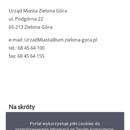
ważne
Urząd Miasta Zielona Góra
dane
ul. Podgórna 22
65-213 Zielona Góra
e-mail: UrzadMiasta@um.zielona-gora.pl
tel.: 68 45 64 100
fax: 68 45 64 155
Na skróty
Portal wykorzystuje pliki cookies do
Deklaracja dostępności
Mapa serwisu
BIP
przechowywania informacji na Twoim komputerze.