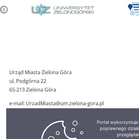
Pozostałe
ważne
Urząd Miasta Zielona Góra
dane
ul. Podgórna 22
65-213 Zielona Góra
e-mail: UrzadMiasta@um.zielona-gora.pl
tel.: 68 45 64 100
fax: 68 45 64 155
Portal wykorzystuj
poprawnego działa
przegląda