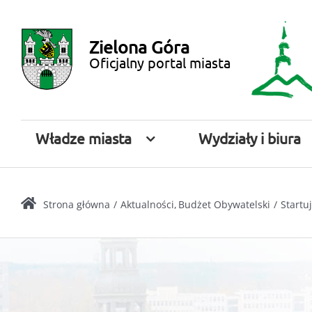
Przejdź
Miasto
do
Zielona Góra
zawartości
Zielona
Oficjalny portal miasta
Góra
Władze miasta
Wydziały i biura
Strona główna
Aktualności
Budżet Obywatelski
Startu