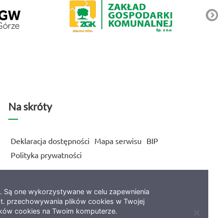
Na skróty
Deklaracja dostępności
Mapa serwisu
BIP
Polityka prywatności
e. Są one wykorzystywane w celu zapewnienia
t. przechowywania plików cookies w Twojej
ików cookies na Twoim komputerze.
Zamkni