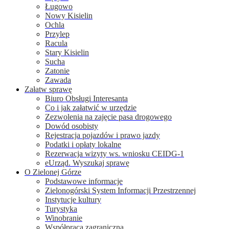
Ługowo
Nowy Kisielin
Ochla
Przylep
Racula
Stary Kisielin
Sucha
Zatonie
Zawada
Załatw sprawę
Biuro Obsługi Interesanta
Co i jak załatwić w urzędzie
Zezwolenia na zajęcie pasa drogowego
Dowód osobisty
Rejestracja pojazdów i prawo jazdy
Podatki i opłaty lokalne
Rezerwacja wizyty ws. wniosku CEIDG-1
eUrząd. Wyszukaj sprawę
O Zielonej Górze
Podstawowe informacje
Zielonogórski System Informacji Przestrzennej
Instytucje kultury
Turystyka
Winobranie
Współpraca zagraniczna