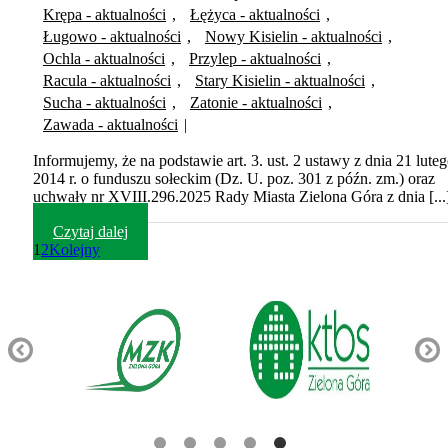
Krępa - aktualności
,
Łężyca - aktualności
,
Ługowo - aktualności
,
Nowy Kisielin - aktualności
,
Ochla - aktualności
,
Przylep - aktualności
,
Racula - aktualności
,
Stary Kisielin - aktualności
,
Sucha - aktualności
,
Zatonie - aktualności
,
Zawada - aktualności
|
Informujemy, że na podstawie art. 3. ust. 2 ustawy z dnia 21 lute
2014 r. o funduszu sołeckim (Dz. U. poz. 301 z późn. zm.) oraz
uchwały nr XVIII.296.2025 Rady Miasta Zielona Góra z dnia [...
Czytaj dalej
1
2
Kolejny