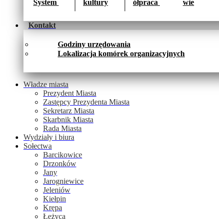
System 
kultury
ółpraca 
wie
Kontakt
Godziny urzędowania
Lokalizacja komórek organizacyjnych
Władze miasta
Prezydent Miasta
Zastępcy Prezydenta Miasta
Sekretarz Miasta
Skarbnik Miasta
Rada Miasta
Wydziały i biura
Sołectwa
Barcikowice
Drzonków
Jany
Jarogniewice
Jeleniów
Kiełpin
Krępa
Łężyca