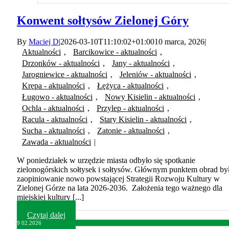
Konwent sołtysów Zielonej Góry
By
Maciej D
|
2026-03-10T11:10:02+01:00
10 marca, 2026
|
Aktualności
,
Barcikowice - aktualności
,
Drzonków - aktualności
,
Jany - aktualności
,
Jarogniewice - aktualności
,
Jeleniów - aktualności
,
Krępa - aktualności
,
Łężyca - aktualności
,
Ługowo - aktualności
,
Nowy Kisielin - aktualności
,
Ochla - aktualności
,
Przylep - aktualności
,
Racula - aktualności
,
Stary Kisielin - aktualności
,
Sucha - aktualności
,
Zatonie - aktualności
,
Zawada - aktualności
|
W poniedziałek w urzędzie miasta odbyło się spotkanie
zielonogórskich sołtysek i sołtysów. Głównym punktem obrad by
zaopiniowanie nowo powstającej Strategii Rozwoju Kultury w
Zielonej Górze na lata 2026-2036. Założenia tego ważnego dla
miejskiej kultury [...]
Czytaj dalej
9
02.2026