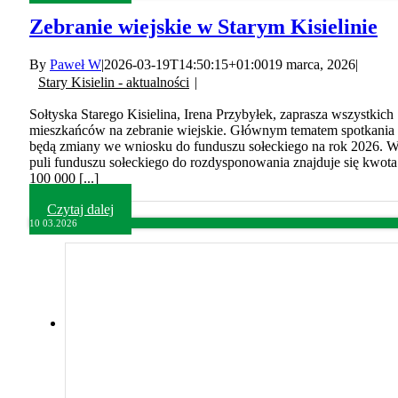
Zebranie wiejskie w Starym Kisielinie
By
Paweł W
|
2026-03-19T14:50:15+01:00
19 marca, 2026
|
Stary Kisielin - aktualności
|
Sołtyska Starego Kisielina, Irena Przybyłek, zaprasza wszystkich
mieszkańców na zebranie wiejskie. Głównym tematem spotkania
będą zmiany we wniosku do funduszu sołeckiego na rok 2026. 
puli funduszu sołeckiego do rozdysponowania znajduje się kwota
100 000 [...]
Czytaj dalej
10
03.2026