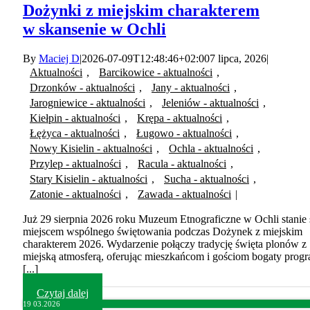
Dożynki z miejskim charakterem
w skansenie w Ochli
By
Maciej D
|
2026-07-09T12:48:46+02:00
7 lipca, 2026
|
Aktualności
,
Barcikowice - aktualności
,
Drzonków - aktualności
,
Jany - aktualności
,
Jarogniewice - aktualności
,
Jeleniów - aktualności
,
Kiełpin - aktualności
,
Krępa - aktualności
,
Łężyca - aktualności
,
Ługowo - aktualności
,
Nowy Kisielin - aktualności
,
Ochla - aktualności
,
Przylep - aktualności
,
Racula - aktualności
,
Stary Kisielin - aktualności
,
Sucha - aktualności
,
Zatonie - aktualności
,
Zawada - aktualności
|
Już 29 sierpnia 2026 roku Muzeum Etnograficzne w Ochli stanie 
miejscem wspólnego świętowania podczas Dożynek z miejskim
charakterem 2026. Wydarzenie połączy tradycję święta plonów z
miejską atmosferą, oferując mieszkańcom i gościom bogaty prog
[...]
Czytaj dalej
19
03.2026