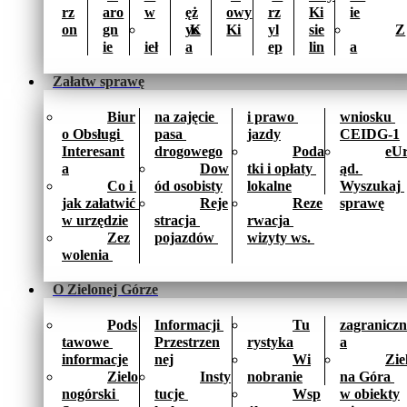
rz
aro
w
ęż
owy 
rz
Ki
ie
on
gn
yc
K
Ki
yl
sie
Z
ie
ieł
a
ep
lin
a
Załatw sprawę
Biur
na zajęcie 
i prawo 
wniosku 
o Obsługi 
pasa 
jazdy
CEIDG-1
Interesant
drogowego
Poda
eU
a
Dow
tki i opłaty 
ąd. 
Co i 
ód osobisty
lokalne
Wyszukaj 
jak załatwić 
Reje
Reze
sprawę
w urzędzie
stracja 
rwacja 
Zez
pojazdów 
wizyty ws. 
wolenia 
O Zielonej Górze
Pods
Informacji 
Tu
zagraniczn
tawowe 
Przestrzen
rystyka
a
informacje
nej
Wi
Zie
Zielo
Insty
nobranie
na Góra 
nogórski 
tucje 
Wsp
w obiekty