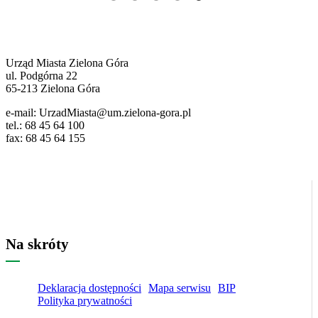
Pozostałe
ważne
dane
Urząd Miasta Zielona Góra
ul. Podgórna 22
65-213 Zielona Góra
e-mail: UrzadMiasta@um.zielona-gora.pl
tel.: 68 45 64 100
fax: 68 45 64 155
Na skróty
Deklaracja dostępności
Mapa serwisu
BIP
Polityka prywatności