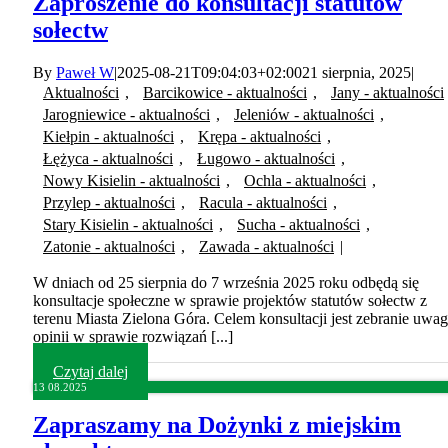
Zaproszenie do konsultacji statutów
sołectw
By
Paweł W
|
2025-08-21T09:04:03+02:00
21 sierpnia, 2025
|
Aktualności
,
Barcikowice - aktualności
,
Jany - aktualności
Jarogniewice - aktualności
,
Jeleniów - aktualności
,
Kiełpin - aktualności
,
Krępa - aktualności
,
Łężyca - aktualności
,
Ługowo - aktualności
,
Nowy Kisielin - aktualności
,
Ochla - aktualności
,
Przylep - aktualności
,
Racula - aktualności
,
Stary Kisielin - aktualności
,
Sucha - aktualności
,
Zatonie - aktualności
,
Zawada - aktualności
|
W dniach od 25 sierpnia do 7 września 2025 roku odbędą się
konsultacje społeczne w sprawie projektów statutów sołectw z
terenu Miasta Zielona Góra. Celem konsultacji jest zebranie uwag
opinii w sprawie rozwiązań [...]
Czytaj dalej
13
08.2025
Zapraszamy na Dożynki z miejskim