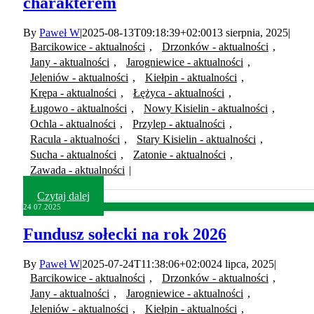
charakterem
By
Paweł W
|
2025-08-13T09:18:39+02:00
13 sierpnia, 2025
|
Barcikowice - aktualności
,
Drzonków - aktualności
,
Jany - aktualności
,
Jarogniewice - aktualności
,
Jeleniów - aktualności
,
Kiełpin - aktualności
,
Krępa - aktualności
,
Łężyca - aktualności
,
Ługowo - aktualności
,
Nowy Kisielin - aktualności
,
Ochla - aktualności
,
Przylep - aktualności
,
Racula - aktualności
,
Stary Kisielin - aktualności
,
Sucha - aktualności
,
Zatonie - aktualności
,
Zawada - aktualności
|
Czytaj dalej
24
07.2025
Fundusz sołecki na rok 2026
By
Paweł W
|
2025-07-24T11:38:06+02:00
24 lipca, 2025
|
Barcikowice - aktualności
,
Drzonków - aktualności
,
Jany - aktualności
,
Jarogniewice - aktualności
,
Jeleniów - aktualności
,
Kiełpin - aktualności
,