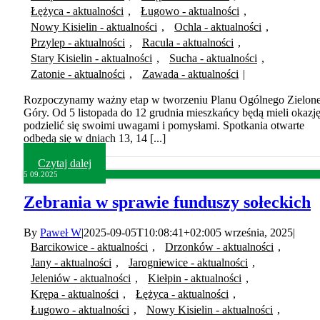
Łężyca - aktualności
,
Ługowo - aktualności
,
Nowy Kisielin - aktualności
,
Ochla - aktualności
,
Przylep - aktualności
,
Racula - aktualności
,
Stary Kisielin - aktualności
,
Sucha - aktualności
,
Zatonie - aktualności
,
Zawada - aktualności
|
Rozpoczynamy ważny etap w tworzeniu Planu Ogólnego Zielone
Góry. Od 5 listopada do 12 grudnia mieszkańcy będą mieli okazj
podzielić się swoimi uwagami i pomysłami. Spotkania otwarte
odbędą się w dniach 13, 14 [...]
Czytaj dalej
5
09.2025
Zebrania w sprawie funduszy sołeckich
By
Paweł W
|
2025-09-05T10:08:41+02:00
5 września, 2025
|
Barcikowice - aktualności
,
Drzonków - aktualności
,
Jany - aktualności
,
Jarogniewice - aktualności
,
Jeleniów - aktualności
,
Kiełpin - aktualności
,
Krępa - aktualności
,
Łężyca - aktualności
,
Ługowo - aktualności
,
Nowy Kisielin - aktualności
,