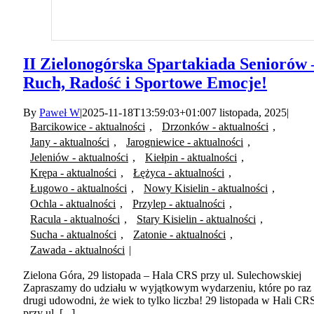
II Zielonogórska Spartakiada Seniorów 
Ruch, Radość i Sportowe Emocje!
By
Paweł W
|
2025-11-18T13:59:03+01:00
7 listopada, 2025
|
Barcikowice - aktualności
,
Drzonków - aktualności
,
Jany - aktualności
,
Jarogniewice - aktualności
,
Jeleniów - aktualności
,
Kiełpin - aktualności
,
Krępa - aktualności
,
Łężyca - aktualności
,
Ługowo - aktualności
,
Nowy Kisielin - aktualności
,
Ochla - aktualności
,
Przylep - aktualności
,
Racula - aktualności
,
Stary Kisielin - aktualności
,
Sucha - aktualności
,
Zatonie - aktualności
,
Zawada - aktualności
|
Zielona Góra, 29 listopada – Hala CRS przy ul. Sulechowskiej
Zapraszamy do udziału w wyjątkowym wydarzeniu, które po raz
drugi udowodni, że wiek to tylko liczba! 29 listopada w Hali CR
przy ul. [...]