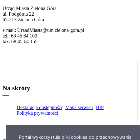
ważne
dane
Urząd Miasta Zielona Góra
ul. Podgórna 22
65-213 Zielona Góra
e-mail: UrzadMiasta@um.zielona-gora.pl
tel.: 68 45 64 100
fax: 68 45 64 155
Na skróty
Deklaracja dostępności
Mapa serwisu
BIP
Polityka prywatności
Portal wykorzystuje pliki cookies do przechowywania