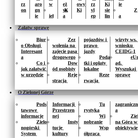
rz
aro
w
ęż
owy 
rz
Ki
ie
on
gn
yc
K
Ki
yl
sie
Z
ie
ieł
a
ep
lin
a
Załatw sprawę
Biur
Zez
pojazdów i 
wizyty ws. 
o Obsługi 
wolenia na 
prawo 
wniosku 
Interesant
zajęcie pasa 
jazdy
CEIDG-1
a
drogowego
Poda
eU
Co i 
Dow
tki i opłaty 
ąd. 
jak załatwić 
ód osobisty
lokalne
Wyszukaj 
w urzędzie
Reje
Reze
sprawę
stracja 
rwacja 
O Zielonej Górze
Pods
Informacji 
Tu
zagraniczn
tawowe 
Przestrzen
rystyka
a
informacje
nej
Wi
Zie
Zielo
Insty
nobranie
na Góra w 
nogórski 
tucje 
Wsp
obiektywie
System 
kultury
ółpraca 