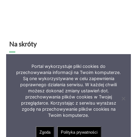
Na skróty
Deklaracja dostępności
Mapa serwisu
BIP
Portal wykorzystuje pliki cookies do
przechowywania informacji na Twoim komputerze.
Polityka prywatności
Są one wykorzystywane w celu zapewnienia
poprawnego działania serwisu. W każdej chwili
możesz dokonać zmiany ustawień dot.
przechowywania plików cookies w Twojej
Zamkni
przeglądarce. Korzystając z serwisu wyrażasz
informa
zgodę na przechowywanie plików cookies na
Copyright 2023 Miasto Zielona Góra
o
ciastec
Twoim komputerze.
Zgoda
Polityka prywatności