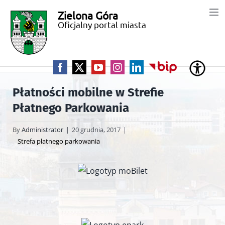
Przejdź
Zielona Góra
Miasto
do
Oficjalny portal miasta
zawartości
Zielona
Góra
Facebook
X
YouTube
Instagram
LinkedIn
BIP
Płatności mobilne w Strefie
Płatnego Parkowania
By
Administrator
|
20 grudnia, 2017
|
Strefa płatnego parkowania