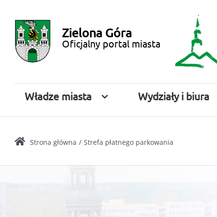
Przejdź
Miasto
do
Zielona Góra
zawartości
Zielona
Oficjalny portal miasta
Góra
Władze miasta
Wydziały i biura
Strona główna
Strefa płatnego parkowania