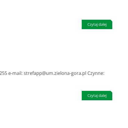
Czytaj dalej
64 255 e-mail: strefapp@um.zielona-gora.pl Czynne:
Czytaj dalej