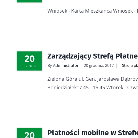
Wniosek - Karta Mieszkańca Wniosek - 
Zarządzający Strefą Płatn
20
By
Administrator
|
20 grudnia, 2017
|
Strefa p
12.2017
Zielona Góra ul. Gen. Jarosława Dąbrows
Poniedziałek: 7.45 - 15.45 Wtorek - Czwart
Płatności mobilne w Stref
20