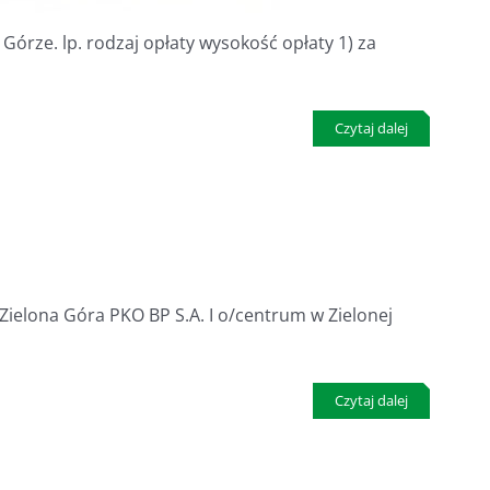
órze. lp. rodzaj opłaty wysokość opłaty 1) za
Czytaj dalej
ielona Góra PKO BP S.A. I o/centrum w Zielonej
Czytaj dalej