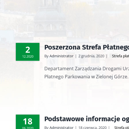
Poszerzona Strefa Płatneg
2
By
Administrator
|
2 grudnia, 2020
|
Strefa pł
12.2020
Departament Zarządzania Drogami Urzę
Płatnego Parkowania w Zielonej Górze.
Podstawowe informacje og
18
By
Administrator
|
18 czerwca, 2020
|
Strefa p
06.2020