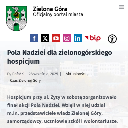
Przejdź
Zielona Góra
Miasto
do
Oficjalny portal miasta
zawartości
Zielona
Góra
Facebook
X
YouTube
Instagram
LinkedIn
BIP
Pola Nadziei dla zielonogórskiego
hospicjum
By
Rafał K
|
28 września, 2025
|
Aktualności
,
Czas Zielonej Góry
Hospicjum przy ul. Zyty w sobotę zorganizowało
finał akcji Pola Nadziei. Wzięli w niej udział
m.in. przedstawiciele władz Zielonej Góry,
samorządowcy, uczniowie szkół i wolontariusze.