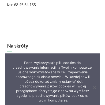
fax: 68 45 64 155
Na skróty
Deklaracja dostępności
Mapa serwisu
BIP
Portal wykorzystuje pliki cookies do
przechowywania informacji na Twoim komputerze.
Polityka prywatności
Są one wykorzystywane w celu zapewnienia
poprawnego działania serwisu. W każdej chwili
możesz dokonać zmiany ustawień dot.
przechowywania plików cookies w Twojej
Zamkni
przeglądarce. Korzystając z serwisu wyrażasz
informa
zgodę na przechowywanie plików cookies na
Copyright 2023 Miasto Zielona Góra
o
ciastec
Twoim komputerze.