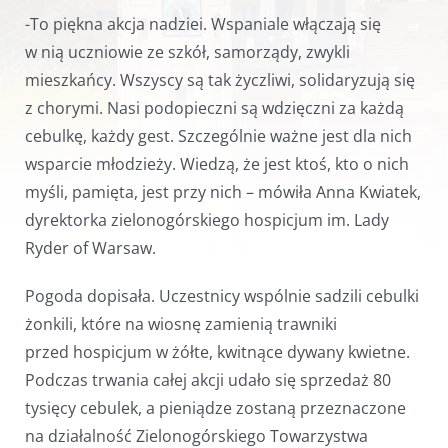
-To piękna akcja nadziei. Wspaniale włączają się
w nią uczniowie ze szkół, samorządy, zwykli
mieszkańcy. Wszyscy są tak życzliwi, solidaryzują się
z chorymi. Nasi podopieczni są wdzięczni za każdą
cebulkę, każdy gest. Szczególnie ważne jest dla nich
wsparcie młodzieży. Wiedzą, że jest ktoś, kto o nich
myśli, pamięta, jest przy nich – mówiła Anna Kwiatek,
dyrektorka zielonogórskiego hospicjum im. Lady
Ryder of Warsaw.
Pogoda dopisała. Uczestnicy wspólnie sadzili cebulki
żonkili, które na wiosnę zamienią trawniki
przed hospicjum w żółte, kwitnące dywany kwietne.
Podczas trwania całej akcji udało się sprzedaż 80
tysięcy cebulek, a pieniądze zostaną przeznaczone
na działalność Zielonogórskiego Towarzystwa