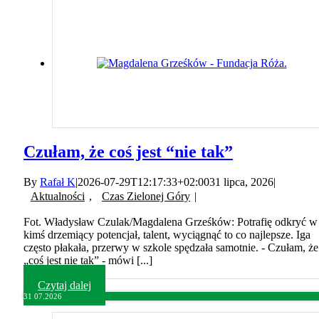
Czułam, że coś jest “nie tak”
By
Rafał K
|
2026-07-29T12:17:33+02:00
31 lipca, 2026
|
Aktualności
,
Czas Zielonej Góry
|
Fot. Władysław Czulak/Magdalena Grześków: Potrafię odkryć w
kimś drzemiący potencjał, talent, wyciągnąć to co najlepsze. Iga
często płakała, przerwy w szkole spędzała samotnie. - Czułam, że
„coś jest nie tak” - mówi [...]
Czytaj dalej
31
07.2026