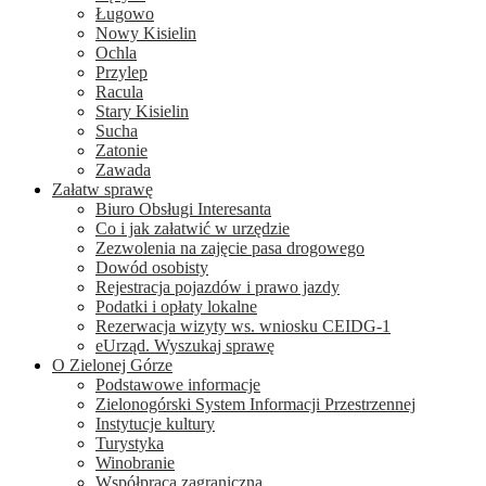
Ługowo
Nowy Kisielin
Ochla
Przylep
Racula
Stary Kisielin
Sucha
Zatonie
Zawada
Załatw sprawę
Biuro Obsługi Interesanta
Co i jak załatwić w urzędzie
Zezwolenia na zajęcie pasa drogowego
Dowód osobisty
Rejestracja pojazdów i prawo jazdy
Podatki i opłaty lokalne
Rezerwacja wizyty ws. wniosku CEIDG-1
eUrząd. Wyszukaj sprawę
O Zielonej Górze
Podstawowe informacje
Zielonogórski System Informacji Przestrzennej
Instytucje kultury
Turystyka
Winobranie
Współpraca zagraniczna