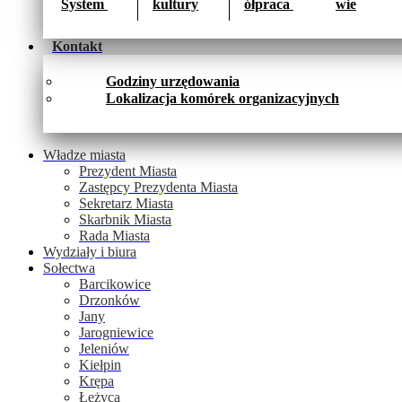
System 
kultury
ółpraca 
wie
Kontakt
Godziny urzędowania
Lokalizacja komórek organizacyjnych
Władze miasta
Prezydent Miasta
Zastępcy Prezydenta Miasta
Sekretarz Miasta
Skarbnik Miasta
Rada Miasta
Wydziały i biura
Sołectwa
Barcikowice
Drzonków
Jany
Jarogniewice
Jeleniów
Kiełpin
Krępa
Łężyca