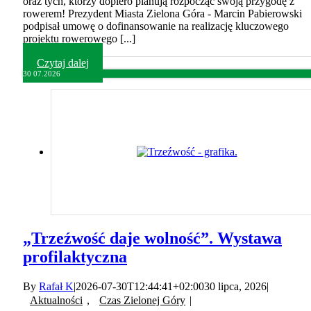
oraz tych, którzy dopiero planują rozpocząć swoją przygodę z
rowerem! Prezydent Miasta Zielona Góra - Marcin Pabierowski
podpisał umowę o dofinansowanie na realizację kluczowego
projektu rowerowego [...]
Czytaj dalej
30
07.2026
„Trzeźwość daje wolność”. Wystawa
profilaktyczna
By
Rafał K
|
2026-07-30T12:44:41+02:00
30 lipca, 2026
|
Aktualności
,
Czas Zielonej Góry
|