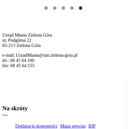
Pozostałe
ważne
dane
Urząd Miasta Zielona Góra
ul. Podgórna 22
65-213 Zielona Góra
e-mail: UrzadMiasta@um.zielona-gora.pl
tel.: 68 45 64 100
fax: 68 45 64 155
Na skróty
Deklaracja dostępności
Mapa serwisu
BIP