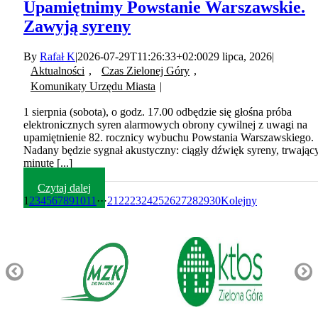
Upamiętnimy Powstanie Warszawskie.
Zawyją syreny
By
Rafał K
|
2026-07-29T11:26:33+02:00
29 lipca, 2026
|
Aktualności
,
Czas Zielonej Góry
,
Komunikaty Urzędu Miasta
|
1 sierpnia (sobota), o godz. 17.00 odbędzie się głośna próba
elektronicznych syren alarmowych obrony cywilnej z uwagi na
upamiętnienie 82. rocznicy wybuchu Powstania Warszawskiego.
Nadany będzie sygnał akustyczny: ciągły dźwięk syreny, trwając
minutę [...]
Czytaj dalej
1
2
3
4
5
6
7
8
9
10
11
···
21
22
23
24
25
26
27
28
29
30
Kolejny