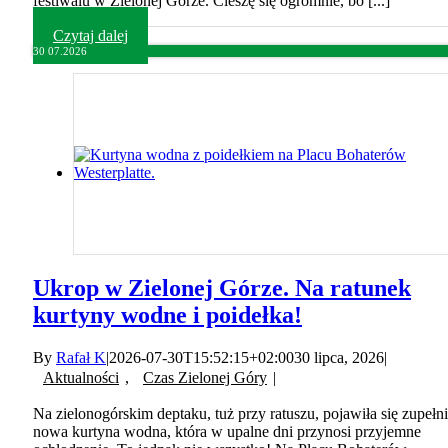
festiwalu w Zielonej Górze. Cieszę się ogromnie, bo [...]
Czytaj dalej
30
07.2026
Ukrop w Zielonej Górze. Na ratunek
kurtyny wodne i poidełka!
By
Rafał K
|
2026-07-30T15:52:15+02:00
30 lipca, 2026
|
Aktualności
,
Czas Zielonej Góry
|
Na zielonogórskim deptaku, tuż przy ratuszu, pojawiła się zupełn
nowa kurtyna wodna, która w upalne dni przynosi przyjemne