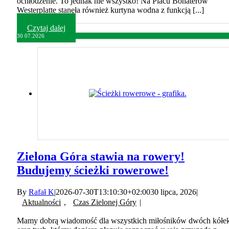
ochłodzenie. To jednak nie wszystko! Na Placu Bohaterów
Westerplatte stanęła również kurtyna wodna z funkcją [...]
Czytaj dalej
30
07.2026
Zielona Góra stawia na rowery!
Budujemy ścieżki rowerowe!
By
Rafał K
|
2026-07-30T13:10:30+02:00
30 lipca, 2026
|
Aktualności
,
Czas Zielonej Góry
|
Mamy dobrą wiadomość dla wszystkich miłośników dwóch kółe