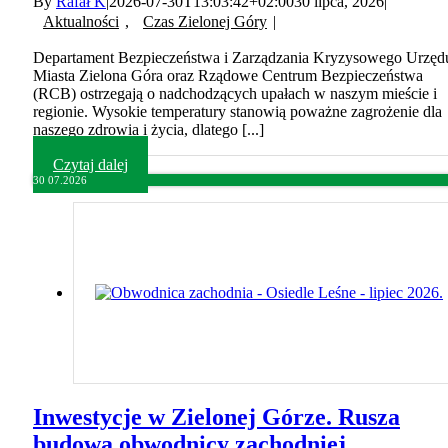
By
Rafał K
|
2026-07-30T13:03:42+02:00
30 lipca, 2026
|
Aktualności
,
Czas Zielonej Góry
|
Departament Bezpieczeństwa i Zarządzania Kryzysowego Urzęd
Miasta Zielona Góra oraz Rządowe Centrum Bezpieczeństwa
(RCB) ostrzegają o nadchodzących upałach w naszym mieście i
regionie. Wysokie temperatury stanowią poważne zagrożenie dla
naszego zdrowia i życia, dlatego [...]
Czytaj dalej
30
07.2026
Inwestycje w Zielonej Górze. Rusza
budowa obwodnicy zachodniej