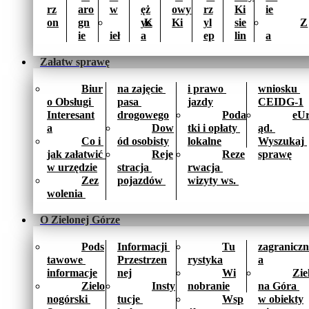
rz
aro
w
ęż
owy 
rz
Ki
ie
on
gn
yc
K
Ki
yl
sie
Z
ie
ieł
a
ep
lin
a
Załatw sprawę
Biur
na zajęcie 
i prawo 
wniosku 
o Obsługi 
pasa 
jazdy
CEIDG-1
Interesant
drogowego
Poda
eU
a
Dow
tki i opłaty 
ąd. 
Co i 
ód osobisty
lokalne
Wyszukaj 
jak załatwić 
Reje
Reze
sprawę
w urzędzie
stracja 
rwacja 
Zez
pojazdów 
wizyty ws. 
wolenia 
O Zielonej Górze
Pods
Informacji 
Tu
zagraniczn
tawowe 
Przestrzen
rystyka
a
informacje
nej
Wi
Zie
Zielo
Insty
nobranie
na Góra 
nogórski 
tucje 
Wsp
w obiekty