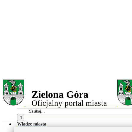
Przejdź
do
Miasto
zawartości
Zielona
Góra
Zielona Góra
Oficjalny portal miasta
Szukaj
Władze miasta