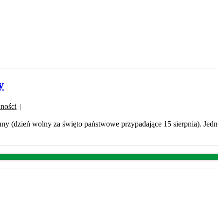
y
ności
|
ynny (dzień wolny za święto państwowe przypadające 15 sierpnia). Je