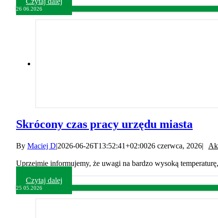
Czytaj dalej
26
06.2026
Skrócony czas pracy urzędu miasta
By
Maciej D
|
2026-06-26T13:52:41+02:00
26 czerwca, 2026
|
Ak
Uprzejmie informujemy, że uwagi na bardzo wysoką temperaturę, 
Czytaj dalej
25
05.2026