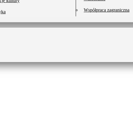
cje kultury
Współpraca zagraniczna
yka