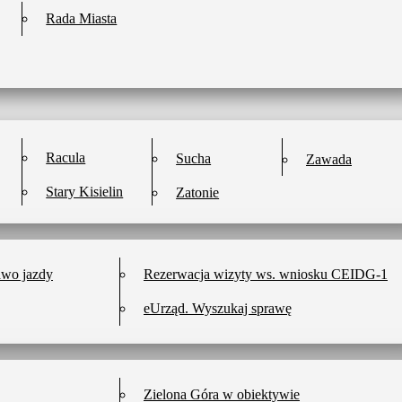
Rada Miasta
Racula
Sucha
Zawada
Stary Kisielin
Zatonie
awo jazdy
Rezerwacja wizyty ws. wniosku CEIDG-1
eUrząd. Wyszukaj sprawę
Zielona Góra w obiektywie