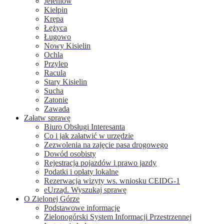
Jeleniów
Kiełpin
Krępa
Łężyca
Ługowo
Nowy Kisielin
Ochla
Przylep
Racula
Stary Kisielin
Sucha
Zatonie
Zawada
Załatw sprawę
Biuro Obsługi Interesanta
Co i jak załatwić w urzędzie
Zezwolenia na zajęcie pasa drogowego
Dowód osobisty
Rejestracja pojazdów i prawo jazdy
Podatki i opłaty lokalne
Rezerwacja wizyty ws. wniosku CEIDG-1
eUrząd. Wyszukaj sprawę
O Zielonej Górze
Podstawowe informacje
Zielonogórski System Informacji Przestrzennej