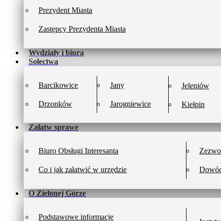
Prezydent Miasta
Zastępcy Prezydenta Miasta
Wydziały i biura
Sołectwa
Barcikowice
Jany
Jeleniów
Drzonków
Jarogniewice
Kiełpin
Załatw sprawę
Biuro Obsługi Interesanta
Zezwol
Co i jak załatwić w urzędzie
Dowód
O Zielonej Górze
Podstawowe informacje