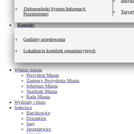
Instytu
Zielonogórski System Informacji 
Turyst
Przestrzennej
Kontakt
Godziny urzędowania
Lokalizacja komórek organizacyjnych
Władze miasta
Prezydent Miasta
Zastępcy Prezydenta Miasta
Sekretarz Miasta
Skarbnik Miasta
Rada Miasta
Wydziały i biura
Sołectwa
Barcikowice
Drzonków
Jany
Jarogniewice