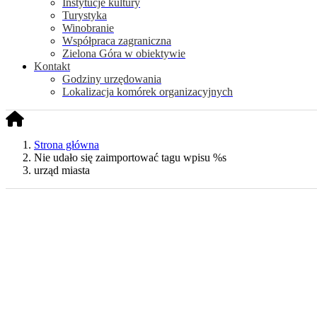
Instytucje kultury
Turystyka
Winobranie
Współpraca zagraniczna
Zielona Góra w obiektywie
Kontakt
Godziny urzędowania
Lokalizacja komórek organizacyjnych
Strona główna
Nie udało się zaimportować tagu wpisu %s
urząd miasta