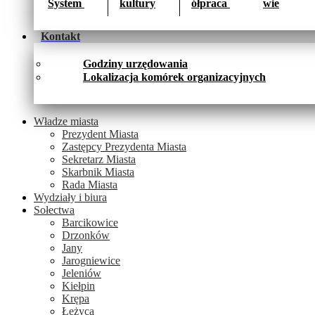
System 
kultury
ółpraca 
wie
Kontakt
Godziny urzędowania
Lokalizacja komórek organizacyjnych
Władze miasta
Prezydent Miasta
Zastępcy Prezydenta Miasta
Sekretarz Miasta
Skarbnik Miasta
Rada Miasta
Wydziały i biura
Sołectwa
Barcikowice
Drzonków
Jany
Jarogniewice
Jeleniów
Kiełpin
Krępa
Łężyca