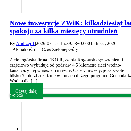
Nowe inwestycje ZWiK: kilkadziesiąt la
spokoju za kilka miesięcy utrudnień
By
Andrzej T
|
2026-07-15T15:39:58+02:00
15 lipca, 2026
|
Aktualności
,
Czas Zielonej Góry
|
Zielonogórska firma EKO Ryszarda Rogowskiego wymieni i
częściowo wybuduje od podstaw 4,5 kilometra sieci wodno-
kanalizacyjnej w naszym mieście. Cztery inwestycje za kwotę
blisko 5 mln zł zrealizuje w ramach dużego programu Gospodark
Wodna dla [...]
Czytaj dalej
7
07.2026