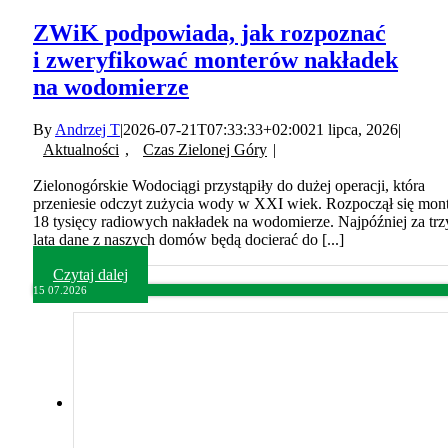
ZWiK podpowiada, jak rozpoznać
i zweryfikować monterów nakładek
na wodomierze
By
Andrzej T
|
2026-07-21T07:33:33+02:00
21 lipca, 2026
|
Aktualności
,
Czas Zielonej Góry
|
Zielonogórskie Wodociągi przystąpiły do dużej operacji, która
przeniesie odczyt zużycia wody w XXI wiek. Rozpoczął się mon
18 tysięcy radiowych nakładek na wodomierze. Najpóźniej za trz
lata dane z naszych domów będą docierać do [...]
Czytaj dalej
15
07.2026