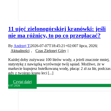
11 ujęć zielonogórskiej kranówki: jeśli
nie ma różnicy, to po co przepłacać?
By
Andrzej T
|
2026-07-07T18:45:21+02:00
7 lipca, 2026
|
Aktualności
,
Czas Zielonej Góry
|
Każdej doby zużywasz 100 litrów wody, a jeżeli znacznie mniej,
statystykę z nawiązką wyrównuje twój sąsiad. Możliwe, że w
markecie kupujesz butelkowaną wodę, płacąc 2 zł za litr, podczas
gdy z twojego kranu leci [...]
Czytaj dalej
6
07.2026