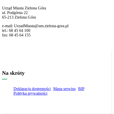
ważne
dane
Urząd Miasta Zielona Góra
ul. Podgórna 22
65-213 Zielona Góra
e-mail: UrzadMiasta@um.zielona-gora.pl
tel.: 68 45 64 100
fax: 68 45 64 155
Na skróty
Deklaracja dostępności
Mapa serwisu
BIP
Polityka prywatności