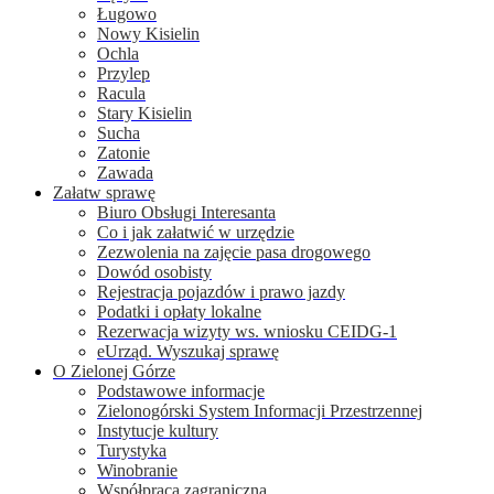
Ługowo
Nowy Kisielin
Ochla
Przylep
Racula
Stary Kisielin
Sucha
Zatonie
Zawada
Załatw sprawę
Biuro Obsługi Interesanta
Co i jak załatwić w urzędzie
Zezwolenia na zajęcie pasa drogowego
Dowód osobisty
Rejestracja pojazdów i prawo jazdy
Podatki i opłaty lokalne
Rezerwacja wizyty ws. wniosku CEIDG-1
eUrząd. Wyszukaj sprawę
O Zielonej Górze
Podstawowe informacje
Zielonogórski System Informacji Przestrzennej
Instytucje kultury
Turystyka
Winobranie
Współpraca zagraniczna