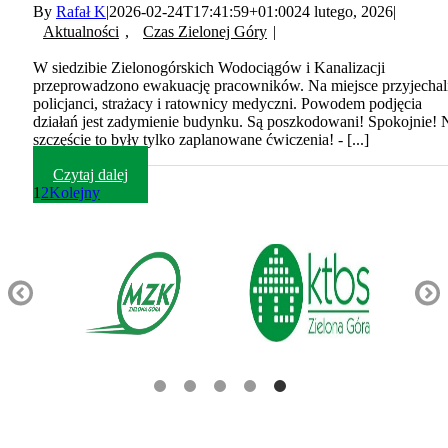
By
Rafał K
|
2026-02-24T17:41:59+01:00
24 lutego, 2026
|
Aktualności
,
Czas Zielonej Góry
|
W siedzibie Zielonogórskich Wodociągów i Kanalizacji
przeprowadzono ewakuację pracowników. Na miejsce przyjechal
policjanci, strażacy i ratownicy medyczni. Powodem podjęcia
działań jest zadymienie budynku. Są poszkodowani! Spokojnie! 
szczęście to były tylko zaplanowane ćwiczenia! - [...]
Czytaj dalej
1
2
Kolejny
Pozostałe