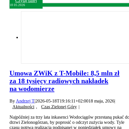
Czytaj dalej
18
05.2026
Umowa ZWiK z T-Mobile: 8,5 mln zł
za 18 tysięcy radiowych nakładek
na wodomierze
By
Andrzej T
|
2026-05-18T19:16:11+02:00
18 maja, 2026
|
Aktualności
,
Czas Zielonej Góry
|
Najpóźniej za trzy lata inkasenci Wodociągów przestaną pukać d
drzwi Zielonogórzan, by poprosić o odczyt zużycia wody. Tyle
czasu potrwa realizacja podpisanej w poniedziałek umowy na