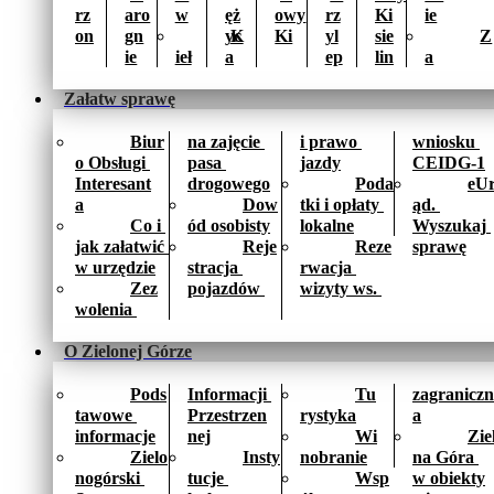
rz
aro
w
ęż
owy 
rz
Ki
ie
on
gn
yc
K
Ki
yl
sie
Z
ie
ieł
a
ep
lin
a
Załatw sprawę
Biur
na zajęcie 
i prawo 
wniosku 
o Obsługi 
pasa 
jazdy
CEIDG-1
Interesant
drogowego
Poda
eU
a
Dow
tki i opłaty 
ąd. 
Co i 
ód osobisty
lokalne
Wyszukaj 
jak załatwić 
Reje
Reze
sprawę
w urzędzie
stracja 
rwacja 
Zez
pojazdów 
wizyty ws. 
wolenia 
O Zielonej Górze
Pods
Informacji 
Tu
zagraniczn
tawowe 
Przestrzen
rystyka
a
informacje
nej
Wi
Zie
Zielo
Insty
nobranie
na Góra 
nogórski 
tucje 
Wsp
w obiekty