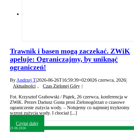
Trawnik i basen mogą zaczekać. ZWiK
apeluje: Ograniczajmy, by uniknąć
ograniczeń!
By
Andrzej T
|
2026-06-26T16:59:39+02:00
26 czerwca, 2026
|
Aktualności
,
Czas Zielonej Góry
|
Fot. Krzysztof Grabowski / Piątek, 26 czerwca, konferencja w
ZWiK. Prezes Dariusz Gusta prosi Zielonogórzan o czasowe
ograniczenie zużycia wody. – Notujemy co najmniej trzykrotny
wzrost zużycia wody. I chociaż [...]
Czytaj dalej
25
06.2026