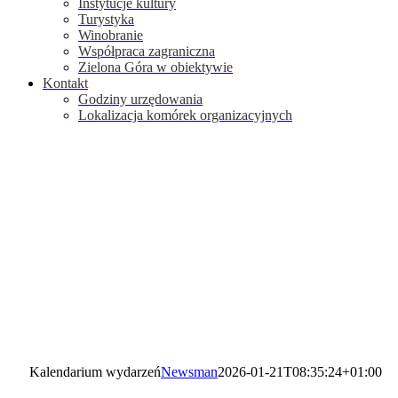
Instytucje kultury
Turystyka
Winobranie
Współpraca zagraniczna
Zielona Góra w obiektywie
Kontakt
Godziny urzędowania
Lokalizacja komórek organizacyjnych
Kalendarium wydarzeń
Newsman
2026-01-21T08:35:24+01:00