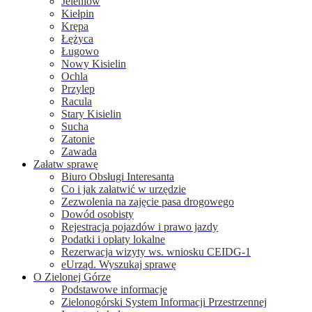
Jeleniów
Kiełpin
Krępa
Łężyca
Ługowo
Nowy Kisielin
Ochla
Przylep
Racula
Stary Kisielin
Sucha
Zatonie
Zawada
Załatw sprawę
Biuro Obsługi Interesanta
Co i jak załatwić w urzędzie
Zezwolenia na zajęcie pasa drogowego
Dowód osobisty
Rejestracja pojazdów i prawo jazdy
Podatki i opłaty lokalne
Rezerwacja wizyty ws. wniosku CEIDG-1
eUrząd. Wyszukaj sprawę
O Zielonej Górze
Podstawowe informacje
Zielonogórski System Informacji Przestrzennej