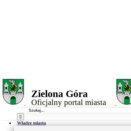
Przejdź
do
Miasto
zawartości
Zielona
Góra
Zielona Góra
Oficjalny portal miasta
Szukaj
Władze miasta