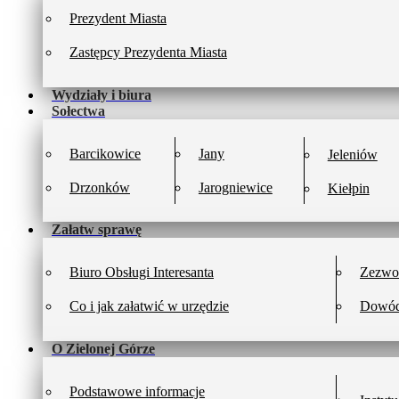
Prezydent Miasta
Zastępcy Prezydenta Miasta
Wydziały i biura
Sołectwa
Barcikowice
Jany
Jeleniów
Drzonków
Jarogniewice
Kiełpin
Załatw sprawę
Biuro Obsługi Interesanta
Zezwol
Co i jak załatwić w urzędzie
Dowód
O Zielonej Górze
Podstawowe informacje