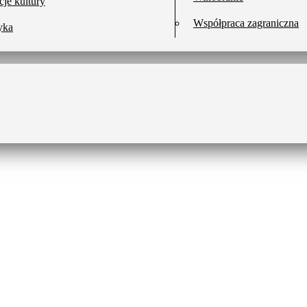
cje kultury
Współpraca zagraniczna
yka