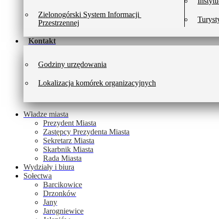
Instytu
Zielonogórski System Informacji 
Turyst
Przestrzennej
Kontakt
Godziny urzędowania
Lokalizacja komórek organizacyjnych
Władze miasta
Prezydent Miasta
Zastępcy Prezydenta Miasta
Sekretarz Miasta
Skarbnik Miasta
Rada Miasta
Wydziały i biura
Sołectwa
Barcikowice
Drzonków
Jany
Jarogniewice