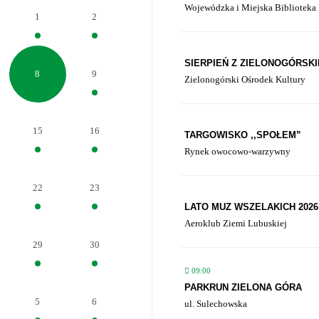
Wojewódzka i Miejska Biblioteka 
1
2
SIERPIEŃ Z ZIELONOGÓRSK
8
9
Zielonogórski Ośrodek Kultury
15
16
TARGOWISKO ,,SPOŁEM”
Rynek owocowo-warzywny
22
23
LATO MUZ WSZELAKICH 2026
Aeroklub Ziemi Lubuskiej
29
30
09:00
PARKRUN ZIELONA GÓRA
5
6
ul. Sulechowska