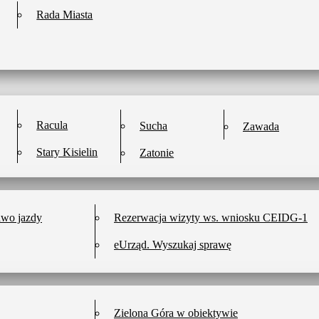
Rada Miasta
Racula
Sucha
Zawada
Stary Kisielin
Zatonie
awo jazdy
Rezerwacja wizyty ws. wniosku CEIDG-1
eUrząd. Wyszukaj sprawę
Zielona Góra w obiektywie