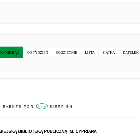
CO MIESIĄC
CO TYDZIEŃ
CODZIENNIE
LISTA
SIATKA
KAFELEK
8TH
EVENTS FOR
SIERPIEŃ
MIEJSKĄ BIBLIOTEKĄ PUBLICZNĄ IM. CYPRIANA